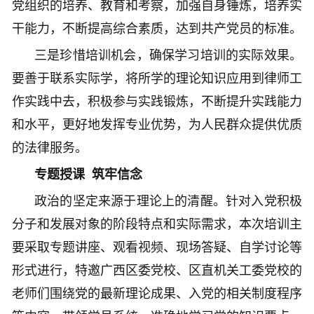
党组织的培养、教育和考察，加强自身锤炼，培养实
干能力，不断提高综合素质，达到共产党员的标准。
三是珍惜培训机会，确保学习培训的实际效果。
要善于联系实际学，将所学的理论知识应用到律师工
作实践中去，积极参与实践锻炼，不断提升实践能力
和水平，更好地发挥专业优势，为人民群众提供优质
的法律服务。
专题授课 筑牢信念
政治的坚定来源于理论上的清醒。针对入党积极
分子和发展对象的阶段特点和实际需求，本次培训主
要采取专题讲座、观看视频、现场答疑、自学讨论等
形式进行，特邀广西区委党校、区直机关工委党校的
老师们围绕党的最新理论成果、入党的相关制度程序