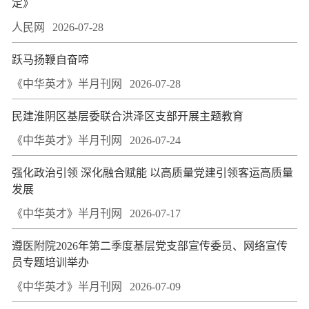
定》
人民网
2026-07-28
跃马扬鞭自奋啼
《中华英才》半月刊网
2026-07-28
民建淮阴区基层委联合洪泽区支部开展主题教育
《中华英才》半月刊网
2026-07-24
强化政治引领 深化融合赋能 以高质量党建引领客运高质量
发展
《中华英才》半月刊网
2026-07-17
遵医附院2026年第二季度基层党支部宣传委员、网络宣传
员专题培训举办
《中华英才》半月刊网
2026-07-09