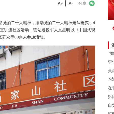
A+
A-
分享
彻党的二十大精神，推动党的二十大精神走深走实
，
4
兵宣讲进社区活动，
该
站
退役军人文星明以
《
中国式现
区群众
等
30
余人
参加活动
。
习
在
拆
自
汇