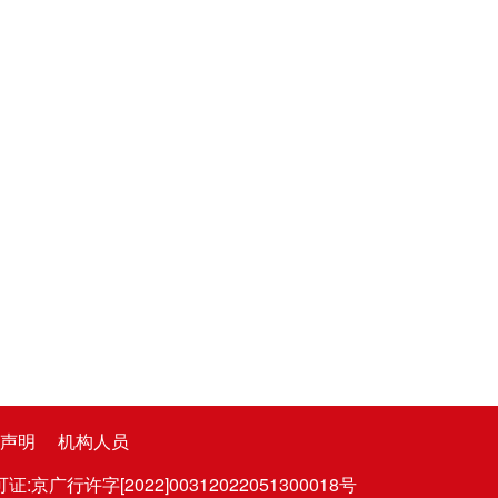
声明
机构人员
广行许字[2022]00312022051300018号