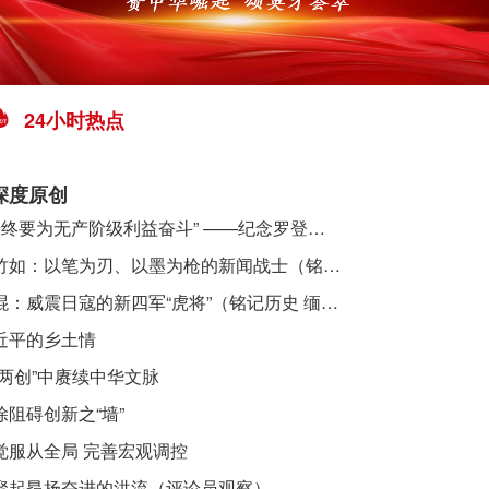
24小时热点
深度原创
​ “始终要为无产阶级利益奋斗” ——纪念罗登贤同志诞辰120周年
李竹如：以笔为刃、以墨为枪的新闻战士（铭记历史 缅怀先烈·抗日英雄）
吴焜：威震日寇的新四军“虎将”（铭记历史 缅怀先烈·抗日英雄）
近平的乡土情
“两创”中赓续中华文脉
除阻碍创新之“墙”
觉服从全局 完善宏观调控
聚起昂扬奋进的洪流（评论员观察）