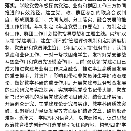
落实。
学院党委积极探索党建、业务和群团工作三方协同
推进的有效路径。建立党、政、群团参加的联席会议制
度，形成顶层设计、共同谋划、分工落实、融合发展的推
进工作机制。年初制定《年度党委工作要点》，为制定业
务工作、群团工作计划提供指导思想和主题主线。实施“双
认领”党建项目，建立“闭环式”管理评价机制和定期调度机
制，党支部和党员师生签订《年度“双认领”任务书》，认领
党建和业务工作、一对一帮扶困难学生，发挥好党支部战
斗堡垒作用和党员先锋模范作用。目前“双认领”党建项目已
成为推进党建与业务工作深度融合、推进事业高质量发展
的重要抓手，并发挥了影响和带动非党员师生学好政治理
论、做好教学科研的重要作用。开展党建与业务融合发展
的理论研究与实践探索，实施学院党委书记带头抓、党支
部书记分别抓的基层党建突破项目研究，结合工作实际，
开展调查研究，在党建理论研究与实践、教学科研质效突
破、汇聚群团力量促发展等方面做好结合文章，破解融合
难题。近年来，学院“用习语育人，以党建推动，促进思想
政治教育模式创新”“打造党建引领红色阵地，构筑‘四史’学