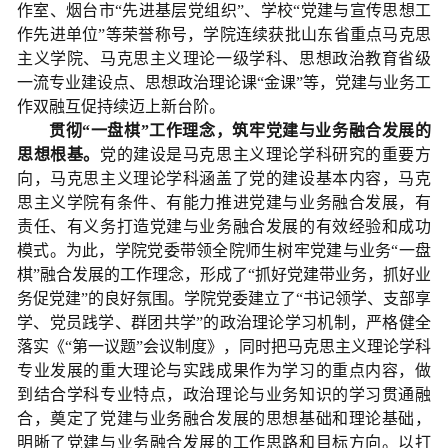
作室、烟台市“先进基层党组织”、学校“党建与宣传思想工
作先进单位”等荣誉称号，学院连续获批山东省重点马克思
主义学院、马克思主义理论一级学科、思想政治教育省级
一流专业建设点、思想政治理论课“金课”等，党建与业务工
作双融互促持续迈上新台阶。
贯彻“一盘棋”工作理念，筑牢党建与业务融合发展的
思想根基。
党的建设是马克思主义理论学科研究的重要方
向，马克思主义理论学科涵盖了党的建设基本内容，马克
思主义学院有条件、有能力推进党建与业务融合发展，有
责任、有义务打造党建与业务融合发展的有效经验和成功
模式。为此，学院党委带领全院师生树牢党建与业务“一盘
棋”融合发展的工作理念，形成了“抓好党建带业务，抓好业
务促党建”的良好氛围。学院党委建立了“书记领学、支部享
学、党员践学、群团共学”的政治理论学习机制，严格健全
落实《“第一议题”会议制度》，同时把马克思主义理论学科
专业发展的重大理论与实践成果作为学习的重点内容，做
到结合学科专业特点，政治理论与业务知识的学习贯通融
合，奠定了党建与业务融合发展的思想基础和理论基础，
明晰了党建与业务融合发展的工作思路和目标方向。以打