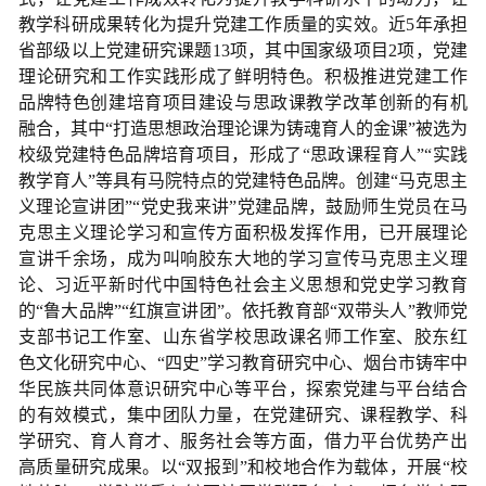
教学科研成果转化为提升党建工作质量的实效。近5年承担
省部级以上党建研究课题13项，其中国家级项目2项，党建
理论研究和工作实践形成了鲜明特色。积极推进党建工作
品牌特色创建培育项目建设与思政课教学改革创新的有机
融合，其中“打造思想政治理论课为铸魂育人的金课”被选为
校级党建特色品牌培育项目，形成了“思政课程育人”“实践
教学育人”等具有马院特点的党建特色品牌。创建“马克思主
义理论宣讲团”“党史我来讲”党建品牌，鼓励师生党员在马
克思主义理论学习和宣传方面积极发挥作用，已开展理论
宣讲千余场，成为叫响胶东大地的学习宣传马克思主义理
论、习近平新时代中国特色社会主义思想和党史学习教育
的“鲁大品牌”“红旗宣讲团”。依托教育部“双带头人”教师党
支部书记工作室、山东省学校思政课名师工作室、胶东红
色文化研究中心、“四史”学习教育研究中心、烟台市铸牢中
华民族共同体意识研究中心等平台，探索党建与平台结合
的有效模式，集中团队力量，在党建研究、课程教学、科
学研究、育人育才、服务社会等方面，借力平台优势产出
高质量研究成果。以“双报到”和校地合作为载体，开展“校