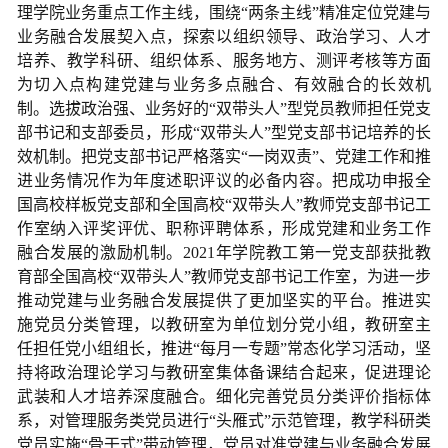
理学院业务重点工作主线，围绕“两条主线”精准定位党建与
业务融合发展契入点，探索以组织领导、政治学习、人才
培养、教学科研、组织体系、服务地方、测评考核等方面
为切入点构建党建与业务多点融合、有效融合的长效机
制。选拔政治强、业务好的“双带头人”型党员教师担任党支
部书记和支部委员，形成“双带头人”型党支部书记培养的长
效机制。把党支部书记严格落实“一岗双责”、党建工作和推
进业务情况作为年度述职评议的必备内容。把成功申报全
国高校样板党支部和全国高校“双带头人”教师党支部书记工
作室纳入评奖评优、职称评聘体系，形成党建和业务工作
融合发展的激励机制。2021年学院教工第一党支部获批教
育部全国高校“双带头人”教师党支部书记工作室，为进一步
推动党建与业务融合发展提供了更加坚实的平台。推进实
施党员分类管理，以教研室为单位划分党小组，教研室主
任担任党小组组长，推进“每月一专题”常态化学习活动，坚
持将政治理论学习与教研室集体备课结合起来，促进理论
武装和人才培养深度融合。细化完善党员分类评价指标体
系，对管理服务类党员进行“头雁式”示范管理，教学科研类
党员实施“骨干式”带动管理，党员对准党建与业务融合发展