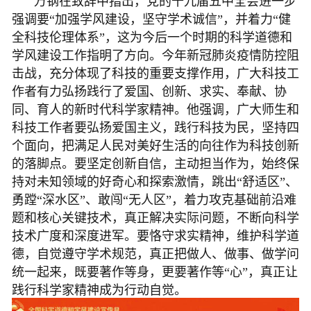
万钢在致辞中指出，党的十九届五中全会进一步
强调要“加强学风建设，坚守学术诚信”，并着力“健
全科技伦理体系”，这为今后一个时期的科学道德和
学风建设工作指明了方向。今年新冠肺炎疫情防控阻
击战，充分体现了科技的重要支撑作用，广大科技工
作者有力弘扬践行了爱国、创新、求实、奉献、协
同、育人的新时代科学家精神。他强调，广大师生和
科技工作者要弘扬爱国主义，践行科技为民，坚持四
个面向，把满足人民对美好生活的向往作为科技创新
的落脚点。要坚定创新自信，主动担当作为，始终保
持对未知领域的好奇心和探索激情，跳出“舒适区”、
勇蹚“深水区”、敢闯“无人区”，着力攻克基础前沿难
题和核心关键技术，真正解决实际问题，不断向科学
技术广度和深度进军。要恪守求实精神，维护科学道
德，自觉遵守学术规范，真正把做人、做事、做学问
统一起来，既要著作等身，更要著作等“心”，真正让
践行科学家精神成为行动自觉。