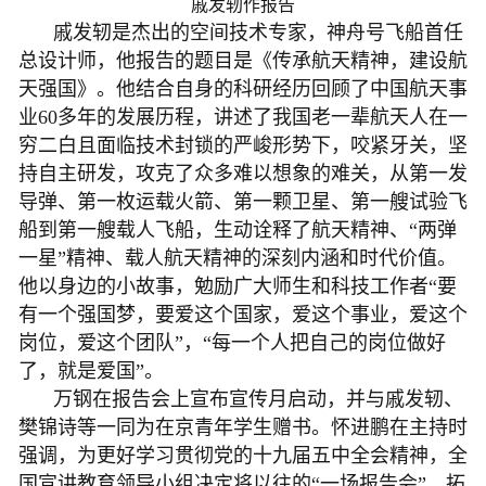
戚发轫作报告
戚发轫是杰出的空间技术专家，神舟号飞船首任
总设计师，他报告的题目是《传承航天精神，建设航
天强国》。他结合自身的科研经历回顾了中国航天事
业60多年的发展历程，讲述了我国老一辈航天人在一
穷二白且面临技术封锁的严峻形势下，咬紧牙关，坚
持自主研发，攻克了众多难以想象的难关，从第一发
导弹、第一枚运载火箭、第一颗卫星、第一艘试验飞
船到第一艘载人飞船，生动诠释了航天精神、“两弹
一星”精神、载人航天精神的深刻内涵和时代价值。
他以身边的小故事，勉励广大师生和科技工作者“要
有一个强国梦，要爱这个国家，爱这个事业，爱这个
岗位，爱这个团队”，“每一个人把自己的岗位做好
了，就是爱国”。
万钢在报告会上宣布宣传月启动，并与戚发轫、
樊锦诗等一同为在京青年学生赠书。怀进鹏在主持时
强调，为更好学习贯彻党的十九届五中全会精神，全
国宣讲教育领导小组决定将以往的“一场报告会”，拓