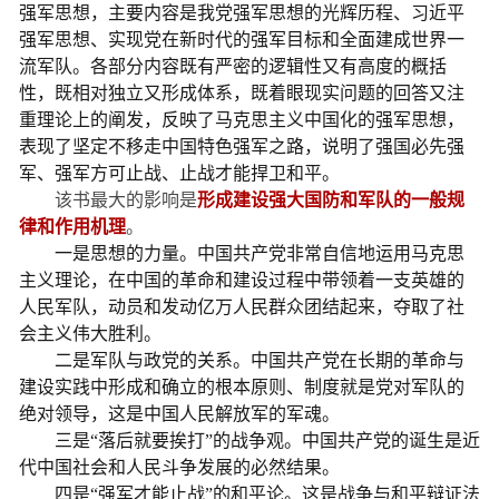
强军思想，主要内容是我党强军思想的光辉历程、习近平
强军思想、实现党在新时代的强军目标和全面建成世界一
流军队。各部分内容既有严密的逻辑性又有高度的概括
性，既相对独立又形成体系，既着眼现实问题的回答又注
重理论上的阐发，反映了马克思主义中国化的强军思想，
表现了坚定不移走中国特色强军之路，说明了强国必先强
军、强军方可止战、止战才能捍卫和平。
该书最大的影响是
形成建设强大国防和军队的一般规
律和作用机理
。
一是思想的力量。中国共产党非常自信地运用马克思
主义理论，在中国的革命和建设过程中带领着一支英雄的
人民军队，动员和发动亿万人民群众团结起来，夺取了社
会主义伟大胜利。
二是军队与政党的关系。中国共产党在长期的革命与
建设实践中形成和确立的根本原则、制度就是党对军队的
绝对领导，这是中国人民解放军的军魂。
三是“落后就要挨打”的战争观。中国共产党的诞生是近
代中国社会和人民斗争发展的必然结果。
四是“强军才能止战”的和平论。这是战争与和平辩证法