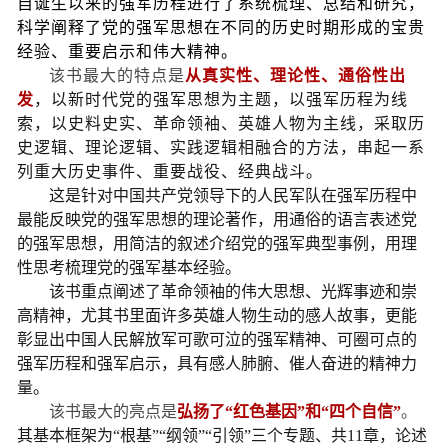
自诞生以来的强军历程进行了系统梳理、总结和研究，
科学阐释了党的强军思想在不同的历史时期形成的宝贵
经验、重要启示和伟大精神。
该书最大的特点是
从真实性、理论性、通俗性出
发
，以新时代党的强军思想为主题，以强军历程为线
索，以史料史实、革命领袖、英雄人物为主线，采取历
史逻辑、理论逻辑、实践逻辑相融合的方法，串起一系
列重大历史事件、重要战役、经典战斗。
这是针对中国共产党领导下的人民军队在强军历程中
最能反映党的强军思想的理论著作，用通俗的语言表述党
的强军思想，用简洁的叙述介绍党的强军典型事例，用理
性思考梳理党的强军基本经验。
该书重点阐述了革命领袖的伟大思想、光辉事迹和崇
高精神，尤其书里面许多英雄人物生动的感人故事，更能
彰显出中国人民解放军可歌可泣的强军精神、可圈可点的
强军历程和强军启示，具有感人肺腑、催人奋进的精神力
量。
该书最大的亮点是
弘扬了“红色基因”和“四个自信”
。
其基本框架为“根基”“纲领”“引领”三个专题、共11章，论述