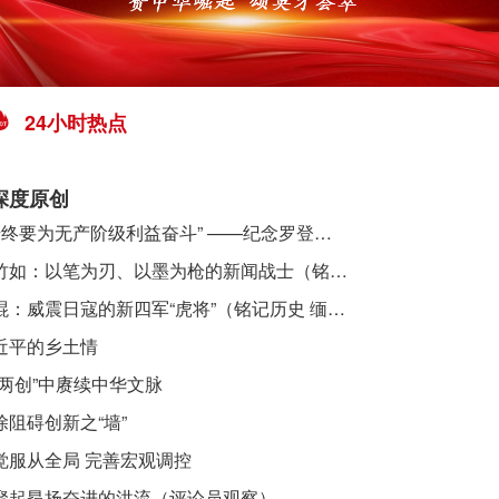
24小时热点
深度原创
​ “始终要为无产阶级利益奋斗” ——纪念罗登贤同志诞辰120周年
李竹如：以笔为刃、以墨为枪的新闻战士（铭记历史 缅怀先烈·抗日英雄）
吴焜：威震日寇的新四军“虎将”（铭记历史 缅怀先烈·抗日英雄）
近平的乡土情
“两创”中赓续中华文脉
除阻碍创新之“墙”
觉服从全局 完善宏观调控
聚起昂扬奋进的洪流（评论员观察）