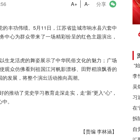
:56
A+
A-
分享
的丰功伟绩。5月11日，江苏省盐城市响水县六套中
务中心为群众带来了一场精彩纷呈的红色主题演出，
以生龙活虎的舞姿展示了中华民俗文化的魅力；广场
使观众仿佛看到祖国江河帆影漂移、田野稻浪飘香的
国的发展，将整个演出活动推向高潮。
的推动了党史学习教育走深走实，走“新”更入“心”，
习
心中。
在
拆
自
【责编 李林涵】
汇