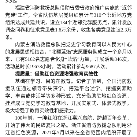
实处。
福建省消防救援总队借助省委省政府推广实施的“近邻
党建”工作，全省队伍基层党组织累计与310个邻近地方党
组织达成共建共识，设立134个近邻党群服务点，累计发放
调查问卷和征求意见表1.6万余份，收集各类意见建议2.3万
条。
内蒙古消防救援总队把党史学习教育同以人民为中心
的发展思想相结合，“北疆蓝焰”志愿服务队成立一个多月以
来，已有5162名志愿者化身“蓝焰”力量，开展活动846次，
活动总时长19678小时，活动累计参与9687人次。
提质量：借助红色资源增强教育实效性
基础在学习、目的在教育。记者了解到，全国消防救
援队伍通过领导带头深学、搭建平台述学、挖掘资源助
学、丰富载体活学等多种形式，充分借助驻地红色资源，
挂牌成立党史学习教育基地，开展实景式、体验式教学，
极大增强了教育实效性和感染力。
100年前，一艘红船在浙江嘉兴启航，跨越百年变革，
开始了伟大的民族复兴之路。浙江省消防救援总队利用浙
江省红色资源，2021年5月以来在全省范围内组织开展了