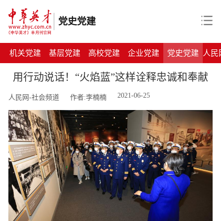
党史党建
机关党建
基层党建
高校党建
企业党建
党史党建
人民
用行动说话！“火焰蓝”这样诠释忠诚和奉献
2021-06-25
人民网-社会频道
作者:李楠楠