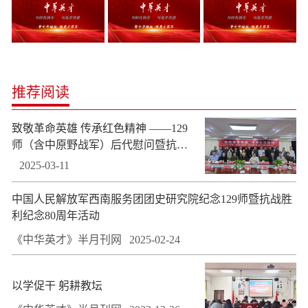
推荐阅读
致敬革命英雄 传承红色精神 ——129
师（含中原野战军）后代慰问暨抗战
胜利80周年活动在京举行
2025-03-11
中国人民解放军西南服务团团史研究院纪念129师暨抗战胜
利纪念80周年活动
《中华英才》半月刊网
2025-02-24
以学促干 躬耕教坛