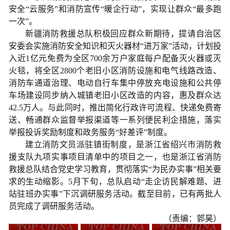
安全“云服务”和消防宣传“暖企行动”，实现让群众“最多跑
一次”。
新疆消防救援总队积极回应群众新期待，提请自治区
安委会实施消防安全知识和灭火器材“进万家”活动，计划投
入近1亿元免费为全区700余万户家庭每户配备灭火器或灭
火毯，将全区2800个老旧小区消防设施和电气线路改造、
消防车通道治理、电动自行车集中停放充电设施和公共停
车场建设同步纳入城镇老旧小区改造的内容，惠及群众达
42.5万人。与此同时，推出简化行政许可流程、快递免费寄
送、畅通群众监督举报渠道等一系列便民利企措施，落实
举报投诉奖励制度和政务服务“好差评”制度。
建立消防文员派驻镇街制度，是浙江省绍兴市消防救
援支队九项实事项目清单中的项目之一，也是浙江省消防
救援总队结合党史学习教育，贯彻落实“为民办实事”相关要
求的生动缩影。5月下旬，总队启动“走企访民解难题、进
站驻班办实事”下沉调研服务活动。截至目前，已有两批人
员完成了调研服务活动。
（责编：郭昊）