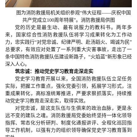
图为消防救援局机关组织参观“伟大征程——庆祝中国
共产党成立100周年特展”。消防救援局供图
党的历史是最生动、最有说服力的教科书。两年多
来，国家综合性消防救援队伍将学习成果转化为工作动
力，忠实践行“对党忠诚、纪律严明、赴汤蹈火、竭诚为民”
总要求，有效应对处置了一系列重大灾害事故，走出了一
条中国特色消防救援队伍建设新路子，“火焰蓝”新形象已经
深入人心。
筑忠诚：推动党史学习教育走深走实
党史学习教育开展以来，全国消防救援队伍立足任务
实际，把握工作重点，强化党委引领，拓展学习形式，注
重成果转化，高标准统筹推进，严要求狠抓落实，持续推
动党史学习教育走深走实，取得实效。
对党忠诚，是这支队伍与生俱来的政治血脉，更是永
远不变的建队之魂。消防救援局党委始终坚持一体化领导
指挥、常态化分析研判、制度化通报讲评、全程化巡回指
导工作机制，以强有力的组织领导确保党史学习教育落到