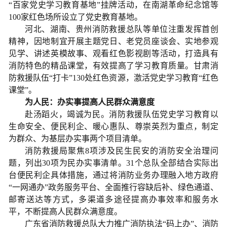
“百家党史学习教育基地”挂牌活动，在南湖革命纪念馆等
100家红色场所设立了党史教育基地。
河北、湖南、贵州消防救援总队等单位注重发挥首创
精神，因地制宜开展主题党日、老党员座谈会、实地参观
见学、讲述英模故事、观看红色影视剧等活动，打造具有
消防特色的精品课堂，有效提高了学习教育质量。甘肃消
防救援队伍“打卡”130处红色资源，激活党史学习教育“红色
课堂”。
为人民：办实事提高人民群众满意度
赴汤蹈火，竭诚为民。消防救援队伍党史学习教育以
生命安全、便民利企、暖心惠队、尊崇英烈为重点，制定
为群众、为基层办实事两个项目清单。
消防救援局聚焦8项涉及民生民安的消防安全治理问
题，列出30项为民办实事清单。31个总队全部结合实际出
台便民利企具体措施，通过将消防业务办理融入地方政府
“一网通办”政务服务平台、全面推行容缺后补、绿色通道、
邮寄送达等方式，多渠道多途径提高办事效率和服务水
平，不断提高人民群众满意度。
广东省消防救援总队大力推广消防执法“码上办”、消防