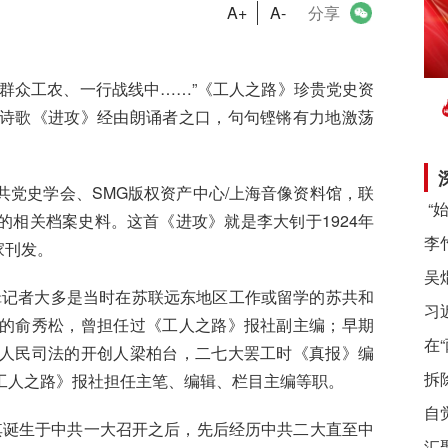
A+
A-
分享
群众工农、一行战线中……”《工人之路》珍贵党史资
诗歌《进攻》经由朗诵者之口，句句铿锵有力地激荡
史学会、SMG版权资产中心/上海音像资料馆，联
相关档案史料。这首《进攻》就是李大钊于1924年
家刊发。
辑记者大多是当时在苏联远东地区工作或留学的苏共和
习
的俞秀松，曾担任过《工人之路》报社副主编；早期
在
人民司法的开创人梁柏台，二七大罢工时《真报》编
拆
工人之路》报社担任主笔、编辑、栏目主编等职。
自
其诞生于中共一大召开之后，先后经历中共二大直至中
汇