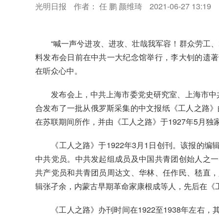
光明日报
作者： 任 鹏 颜维琦
2021-06-27 13:19
“喊一声兮进攻、进攻、壮哉我军容！群众劳工、
料发布会日前在中共一大纪念馆举行，李大钊的遗著
在听众心中。
发布会上，中共上海市委党史研究室、上海市中共党
合发布了一批从俄罗斯采集的中文报纸《工人之路》的
在苏联期间所作，并由《工人之路》于1927年5月独
《工人之路》于1922年3月1日创刊。该报的编
中共党员。中共发起组成员及中国共青团创始人之一
共产党员和共青团员周达文、华林、任作民、嵇直，
辑张孑余，内蒙古早期革命家康根成等人，先后在《
《工人之路》办刊时间在1922至1938年左右，