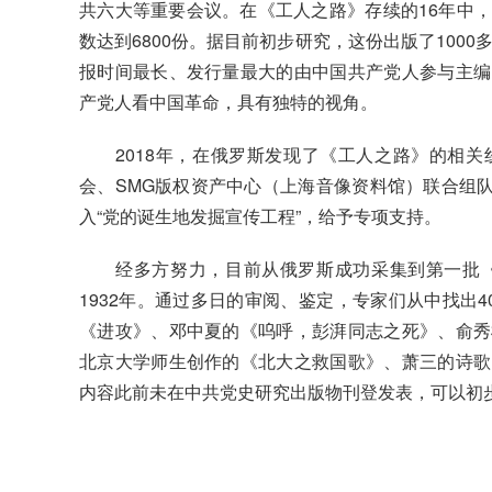
共六大等重要会议。在《工人之路》存续的16年中
数达到6800份。据目前初步研究，这份出版了1000
报时间最长、发行量最大的由中国共产党人参与主编
产党人看中国革命，具有独特的视角。
2018年，在俄罗斯发现了《工人之路》的相关
会、SMG版权资产中心（上海音像资料馆）联合组队
入“党的诞生地发掘宣传工程”，给予专项支持。
经多方努力，目前从俄罗斯成功采集到第一批《工人
1932年。通过多日的审阅、鉴定，专家们从中找出
《进攻》、邓中夏的《呜呼，彭湃同志之死》、俞秀
北京大学师生创作的《北大之救国歌》、萧三的诗歌
内容此前未在中共党史研究出版物刊登发表，可以初