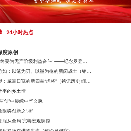
24小时热点
深度原创
​ “始终要为无产阶级利益奋斗” ——纪念罗登贤同志诞辰120周年
李竹如：以笔为刃、以墨为枪的新闻战士（铭记历史 缅怀先烈·抗日英雄）
吴焜：威震日寇的新四军“虎将”（铭记历史 缅怀先烈·抗日英雄）
近平的乡土情
“两创”中赓续中华文脉
除阻碍创新之“墙”
觉服从全局 完善宏观调控
聚起昂扬奋进的洪流（评论员观察）