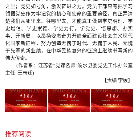
之尘；党史如号角，激发奋进之力。党员干部只有把学习
领悟党史作为牢记党的初心和使命的重要途径，真正弄清
楚我们从哪里来、往哪里去，才能真正做到学史明理、学
史增信、学史崇德、学史力行，学党史、悟思想、办实
事、开新局，以昂扬姿态奋力开启全面建设社会主义现代
化国家新征程，努力创造无愧于时代、无愧于人民、无愧
于先辈的新业绩，在中华民族复兴的征途上继续书写新的
伟大传奇。
(
作者系：江苏省“党课名师”响水县委党史工作办公室
主任 王志迁)
【责编 李媛】
推荐阅读