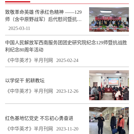
致敬革命英雄 传承红色精神 ——129
师（含中原野战军）后代慰问暨抗战
胜利80周年活动在京举行
2025-03-11
中国人民解放军西南服务团团史研究院纪念129师暨抗战胜
利纪念80周年活动
《中华英才》半月刊网
2025-02-24
以学促干 躬耕教坛
《中华英才》半月刊网
2023-12-26
​红色基地忆党史 不忘初心勇奋进
《中华英才》半月刊网
2023-11-20