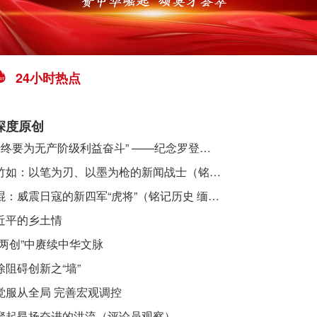
24小时热点
深度原创
​ “始终要为无产阶级利益奋斗” ——纪念罗登贤同志诞辰120周年
李竹如：以笔为刃、以墨为枪的新闻战士（铭记历史 缅怀先烈·抗日英雄）
吴焜：威震日寇的新四军“虎将”（铭记历史 缅怀先烈·抗日英雄）
近平的乡土情
“两创”中赓续中华文脉
除阻碍创新之“墙”
觉服从全局 完善宏观调控
聚起昂扬奋进的洪流（评论员观察）