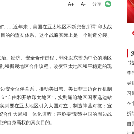
A+
A-
分享
架”……近年来，美国在亚太地区不断兜售所谓“印太战
要目的的盟友体系。这个战略实际上是一个制造分裂、
治、经济、安全合作进程，弱化以东盟为中心的地区
乱和撕裂地区合作议程，改变亚太地区和平稳定的现
三边安全伙伴关系，推动美日韩、美日菲三边合作机制
习
立“自由和开放印太地区”，实则逼迫地区国家选边站
在
实则要在亚太地区引入大国对立，制造阵营对抗；宣
拆
贸合作大局和一体化进程；声称要“塑造中国的周边战
、维护自身霸权的真实目的。
自
汇