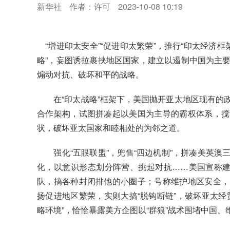
新华社
作者：许可
2023-10-08 10:19
“增进印太安全”“促进印太繁荣”，推行“印太经济框
略”，妄图诱拉裹挟地区国家，建立以遏制中国为主
煽动对抗、破坏和平的战略。
在“印太战略”框架下，美国抛开亚太地区现有的政
合作架构，试图拼凑起以美国为主导的霸权体系，搅
状，破坏亚太国家和睦相处的为邻之道。
强化“五眼联盟”，兜售“四边机制”，拼凑美英澳
化，以意识形态划分阵营、挑起对抗……美国宣称建
队，搞各种封闭排他的小圈子；号称维护地区安全，
扬促进地区繁荣，实则大搞“脱钩断链”，破坏亚太经
略环境”，恰恰暴露美方企图以“群狼”战术围堵中国