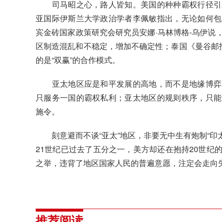
司马昭之心，路人皆知。美国的种种霸权行径引发
亚国际伊斯兰大学政治学者李佩敏指出，无论如何包
宾金砖国家政策研究会研究员安娜·马林博格-乌伊说
区制造混乱和不稳定，增加不确定性；泰国《曼谷邮报
的是“双赢”的合作模式。
亚太地区应是和平发展的高地，而不是地缘博弈的
只服务一国的霸权私利；亚太地区的规则秩序，只能
施令。
刻意避而不谈“亚太”地区，非要无中生有炮制“印太
21世纪已过去了五分之一，美方却还在抱持20世纪
之举，违背了地区国家人民的普遍意愿，注定会走向
推荐阅读