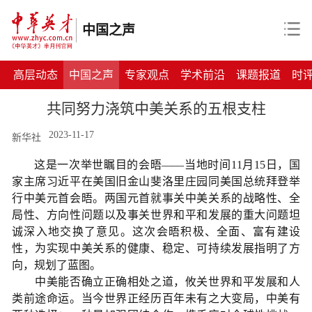
中国之声
高层动态
中国之声
专家观点
学术前沿
课题报道
时
共同努力浇筑中美关系的五根支柱
2023-11-17
新华社
这是一次举世瞩目的会晤——当地时间11月15日，国
家主席习近平在美国旧金山斐洛里庄园同美国总统拜登举
行中美元首会晤。两国元首就事关中美关系的战略性、全
局性、方向性问题以及事关世界和平和发展的重大问题坦
诚深入地交换了意见。这次会晤积极、全面、富有建设
性，为实现中美关系的健康、稳定、可持续发展指明了方
向，规划了蓝图。
中美能否确立正确相处之道，攸关世界和平发展和人
类前途命运。当今世界正经历百年未有之大变局，中美有