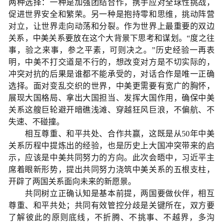
两种选择：一种是加强团结合作，携手应对全球性挑战，
促进世界安全和繁荣。另一种是抱持零和思维，挑动阵营
对立，让世界走向动荡和分裂。作为世界上最重要的双边
关系，中美关系要放在这个大背景下思考和谋划。“度之往
事，验之来事，参之平素，可则决之。”历史经验一再表
明，中美不打交道是不行的，想改变对方是不切实际的，
冲突对抗的后果是谁都不能承受的，对话合作是唯一正确
选择。面对变乱交织的世界，中美更需要有宽广的胸怀，
展现大国格局、拿出大国担当、发挥大国作用，确保中美
关系这艘巨轮避开暗礁浅滩、穿越狂风巨浪，不偏航、不
失速、不碰撞。
相互尊重、和平共处、合作共赢，这既是从50年中美
关系历程中提炼出的经验，也是历史上大国冲突带来的启
示，应该是中美共同努力的方向。此次会晤中，习近平主
席着眼新形势，提出共同努力浇筑中美关系的五根支柱，
开辟了两国关系面向未来的新愿景。
共同树立正确认知是基本前提，两国要做伙伴，相互
尊重、和平共处；共同有效管控分歧是关键所在，双方要
了解彼此的原则底线，不折腾、不挑事、不越界，多沟