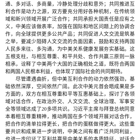
通、多对话、多商量，冷静处理分歧和意外；共同推进互
利合作是动力之源，双方要充分用好各种机制，在传统领
域和新兴领域开展广泛合作；共同承担大国责任是应有之
义，中美应该做表率，加强在国际和地区问题上的协调合
作，向全球提供更多公共产品；共同促进人文交流是筑基
之举，要减少阻碍人文交流的负面因素，鼓励和支持两国
人民多来往、多沟通，为中美关系健康发展夯实基础。这
五根支柱，与相互尊重、和平共处、合作共赢三原则一脉
相承，诠释了中美两个大国的正确相处之道，既符合两国
和两国人民根本利益，也体现了国际社会的共同期待。
尽管遭遇曲折，但中美互利合作的动力依然强劲，基
础依然深厚，空间依然广阔。此次中美元首会晤成果是多
方面的，双方在相互尊重和平等互惠基础上，探讨了各领
域对话合作，在政治外交、人文交流、全球治理、军事安
全等领域达成了20多项共识。习近平主席与拜登总统同意
本着相互尊重精神，推动两国在多个领域开展对话合作，
把合作的清单拉得更长，把合作的蛋糕做得更大。这些重
要共识和成果进一步说明，中美之间有着广泛共同利益，
也进一步印证了互利共赢是中美关系的本质特征，对话合