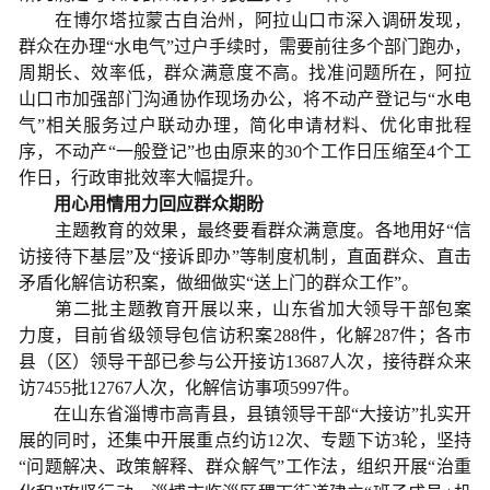
在博尔塔拉蒙古自治州，阿拉山口市深入调研发现，
群众在办理“水电气”过户手续时，需要前往多个部门跑办，
周期长、效率低，群众满意度不高。找准问题所在，阿拉
山口市加强部门沟通协作现场办公，将不动产登记与“水电
气”相关服务过户联动办理，简化申请材料、优化审批程
序，不动产“一般登记”也由原来的30个工作日压缩至4个工
作日，行政审批效率大幅提升。
用心用情用力回应群众期盼
主题教育的效果，最终要看群众满意度。各地用好“信
访接待下基层”及“接诉即办”等制度机制，直面群众、直击
矛盾化解信访积案，做细做实“送上门的群众工作”。
第二批主题教育开展以来，山东省加大领导干部包案
力度，目前省级领导包信访积案288件，化解287件；各市
县（区）领导干部已参与公开接访13687人次，接待群众来
访7455批12767人次，化解信访事项5997件。
在山东省淄博市高青县，县镇领导干部“大接访”扎实开
展的同时，还集中开展重点约访12次、专题下访3轮，坚持
“问题解决、政策解释、群众解气”工作法，组织开展“治重