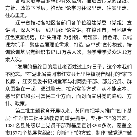
各地采取丰富多样的有效措施，推进宣传党的路线、
方针、政策下基层，推动理论学习往深里走、往实里走、
往心里走。
辽宁省推动各地区各部门各单位组建党委（党组）宣
讲团，深入基层一线开展理论宣讲。在锦州市，当地结合
红色资源优势，以“头雁课”为引领，专题课、特色课、云端
课为抓手，聚焦基层理论需求，打造“点单式”宣传模式，培
训轮训基层党组织书记1.1万余人次，领学带学受众达12万
余人次。
“发展的最终目的是让老百姓过上好日子，这个本我们
不能忘。”在湖北省黄冈市红安县七里坪镇观音阁村的“家书
长廊”，红安县委书记刘堂军与村两委干部、部分党员、群
众围坐在一起，通过聊天、拉家常等方式，从不能忘本、
感恩奋进和强村富民三个方面，面对面宣讲党的路线、方
针、政策。
第二批主题教育开展以来，黄冈市把学习推广“四下基
层”作为第二批主题教育的重要抓手，坚持“下”的常态，
1081名县处级以上党员干部到基层宣讲3200多次，覆盖全
市15771个基层党组织；创新“下”的方式，制作“微党课”“微