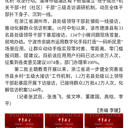
化积”攻坚行动。淄博市临淄区稷下街道建立“班子成员+机
关干部+村（社区）干部”三级走访调研机制，动员全体干
部扑下身子、沉到一线。
在浙江省湖州市，县处级领导干部赴镇街一线接访，
推动化解群众信访积案。10月中旬以来，该市德清县有33
名县处级领导干部下基层接访，134个小微问题现场答复、
就地办结。宁波市余姚市运用数字化手段打造“一码听民意”
场景应用，让群众动动手指实现零时差、零距离、零门槛
报问题、提建议。目前该应用用户扫码已达20余万人次，
征集到各类意见建议1074条，部门办理率100%。
第二批主题教育开展以来，浙江省进一步健全完善省
市县乡村“五级大接访”工作机制，1.2万名县处级以上领导
干部赴基层开展下访接访，已接待群众2万批4.2万人次，化
解信访积案5244件。
（记者张武岳、张逸飞、侯文坤、董建国、高晗、李
平）
【责编 李媛】