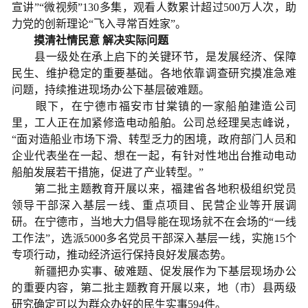
宣讲”“微视频”130多集，观看人数累计超过500万人次，助
力党的创新理论“飞入寻常百姓家”。
摸清社情民意 解决实际问题
县一级处在承上启下的关键环节，是发展经济、保障
民生、维护稳定的重要基础。各地依靠调查研究摸准急难
问题，持续推进现场办公下基层破难题。
眼下，在宁德市福安市甘棠镇的一家船舶建造公司
里，工人正在加紧修造电动船舶。公司总经理吴志峰说，
“面对造船业市场下滑、转型乏力的困境，政府部门人员和
企业代表坐在一起、想在一起，有针对性地出台推动电动
船舶发展若干措施，促进了产业转型。”
第二批主题教育开展以来，福建省各地积极组织党员
领导干部深入基层一线、重点项目、民营企业等开展调
研。在宁德市，当地大力倡导能在现场就不在会场的“一线
工作法”，选派5000多名党员干部深入基层一线，实施15个
专项行动，推动经济运行保持良好发展态势。
新疆把办实事、破难题、促发展作为下基层现场办公
的重要内容，第二批主题教育开展以来，地（市）县两级
研究确定可以为群众办好的民生实事594件。