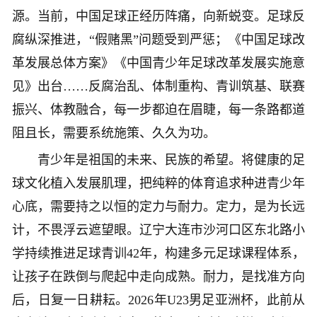
源。当前，中国足球正经历阵痛，向新蜕变。足球反
腐纵深推进，“假赌黑”问题受到严惩；《中国足球改
革发展总体方案》《中国青少年足球改革发展实施意
见》出台……反腐治乱、体制重构、青训筑基、联赛
振兴、体教融合，每一步都迫在眉睫，每一条路都道
阻且长，需要系统施策、久久为功。
青少年是祖国的未来、民族的希望。将健康的足
球文化植入发展肌理，把纯粹的体育追求种进青少年
心底，需要持之以恒的定力与耐力。定力，是为长远
计，不畏浮云遮望眼。辽宁大连市沙河口区东北路小
学持续推进足球青训42年，构建多元足球课程体系，
让孩子在跌倒与爬起中走向成熟。耐力，是找准方向
后，日复一日耕耘。2026年U23男足亚洲杯，此前从