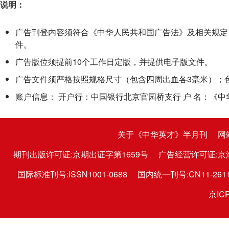
说明：
广告刊登内容须符合《中华人民共和国广告法》及相关规定
件。
广告版位须提前10个工作日定版，并提供电子版文件。
广告文件须严格按照规格尺寸（包含四周出血各3毫米）；色彩
账户信息： 开户行：中国银行北京官园桥支行 户 名：《中华英才
关于《中华英才》半月刊
网
期刊出版许可证:京期出证字第1659号
广告经营许可证:京
国际标准刊号:ISSN1001-0688
国内统一刊号:CN11-2611
京ICP