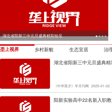
网湖湿地斩获“湖北保护地故事”短视频征集多个奖项
垄上视界
乡村新貌
生态宜居
治
湖北省阳新三中元旦盛典精
《中华英才》半月刊网
2025-01-02
阳新实验高中22名新入职教