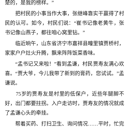
楚的，是我的榜样。”
把村民的小事当作大事，张继峰靠实干赢得了村
民的认可。如今，村民们说：“崔书记像老黄牛，张
书记像山燕子，都往咱心窝里钻。”
临近晌午，山东省济宁市嘉祥县疃里镇贾桥村，
家家户户灶火升腾，飘来阵阵饭菜香味。
“孟书记又来啦！”看到孟谦，村民贾寿友满心欢
喜。“贾大爷，今儿我带了新到的膏药，您试试。”孟
谦说。
75岁的贾寿友是村里的低保户，近些年腿脚不
好，出门都要拄拐。入户走访时，贾寿友的情况就成
了孟谦心头的牵挂。
帮着买药、打扫卫生、询问情况……平时，忙完