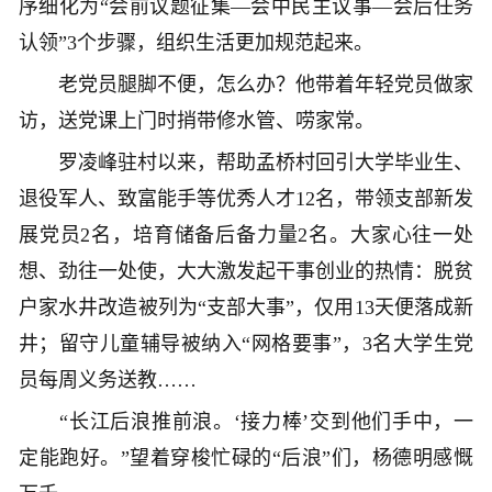
序细化为“会前议题征集—会中民主议事—会后任务
认领”3个步骤，组织生活更加规范起来。
老党员腿脚不便，怎么办？他带着年轻党员做家
访，送党课上门时捎带修水管、唠家常。
罗凌峰驻村以来，帮助孟桥村回引大学毕业生、
退役军人、致富能手等优秀人才12名，带领支部新发
展党员2名，培育储备后备力量2名。大家心往一处
想、劲往一处使，大大激发起干事创业的热情：脱贫
户家水井改造被列为“支部大事”，仅用13天便落成新
井；留守儿童辅导被纳入“网格要事”，3名大学生党
员每周义务送教……
“长江后浪推前浪。‘接力棒’交到他们手中，一
定能跑好。”望着穿梭忙碌的“后浪”们，杨德明感慨