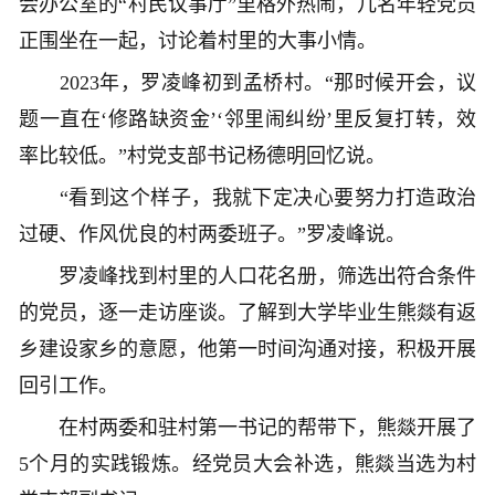
会办公室的“村民议事厅”里格外热闹，几名年轻党员
正围坐在一起，讨论着村里的大事小情。
2023年，罗凌峰初到孟桥村。“那时候开会，议
题一直在‘修路缺资金’‘邻里闹纠纷’里反复打转，效
率比较低。”村党支部书记杨德明回忆说。
“看到这个样子，我就下定决心要努力打造政治
过硬、作风优良的村两委班子。”罗凌峰说。
罗凌峰找到村里的人口花名册，筛选出符合条件
的党员，逐一走访座谈。了解到大学毕业生熊燚有返
乡建设家乡的意愿，他第一时间沟通对接，积极开展
回引工作。
在村两委和驻村第一书记的帮带下，熊燚开展了
5个月的实践锻炼。经党员大会补选，熊燚当选为村