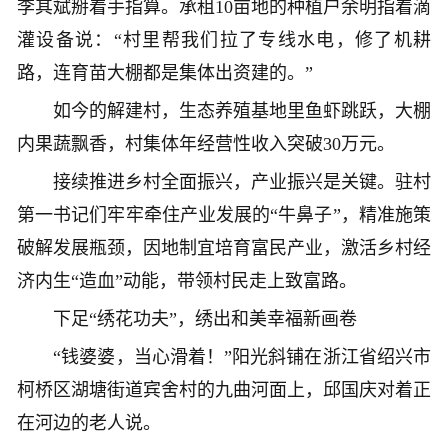
李其斌掰着手指算。承租10亩地的种植户余明指着滴
灌设备说：“村里帮我们拉了专线水电，修了机耕
路，连育苗大棚都是集体出资建的。”
如今的解建村，生态养殖基地里鱼虾跳跃，大棚
内果蔬飘香，村集体年经营性收入突破30万元。
接续推进乡村全面振兴，产业振兴是关键。驻村
第一书记们牢牢牵住产业发展的“牛鼻子”，精准施策
破解发展瓶颈，因地制宜培育富民产业，激活乡村经
济内生“造血”动能，带领村民走上致富路。
下足“绣花功夫”，绣出和美幸福新画卷
“钱婆婆，当心滑着！”阳光斜铺在浙江省绍兴市
柯桥区湖塘街道宾舍村的九曲河面上，邱国庆对着正
在河边的老人说。