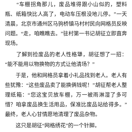
“车棚拐角那儿，废品堆得跟小山似的，塑料
瓶、纸箱快比人高了，电动车压根没地儿停。”一天
清晨，北京市通州区马驹桥镇马村村民向网格员反映
问题。“走，咱瞧瞧去。”驻村第一书记胡征立即直奔
现场。
了解到捡废品的老人性格犟，胡征想了一招：
“能不能用以物换物的方式让他清场？”
于是，他和网格员拿着小礼品找到老人。老人有
些犹豫：“这些废品卖了能换俩钱呢！”胡征帮老人整
理纸箱：“您这宝贝放车棚，万一被雨淋湿了多可
惜？咱拿废品换生活用品，保准比废品站给得多。”
最终，老人心甘情愿地清理了废品杂物。
这只是胡征“网格绣花”的一个针脚。