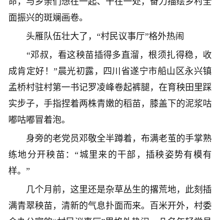
命，与乡亲们想在一起、干在一处，奋力描绘乡村全
面振兴的斑斓画卷。
头雁队伍壮大了，“村民议事厅”格外热闹
“邓叔，看这秧苗插得多直溜，根须扎得稳，收
成肯定好！”晨光初露，四川省遂宁市船山区永兴镇
孟桥村驻村第一书记罗凌峰卷起裤腿，在育秧田里踩
实步子，手指捏着两株青嫩的稻苗，膝盖下的泥浆咕
嘟咕嘟冒着泡。
身旁的老党员邓敬全半蹲着，布满老茧的手掌熟
练地分开秧苗：“城里来的干部，插秧姿势有模有
样。”
几个月前，这里还是杂草丛生的撂荒地，此刻插
满青翠秧苗，清新的气息扑面而来。百米开外，村委