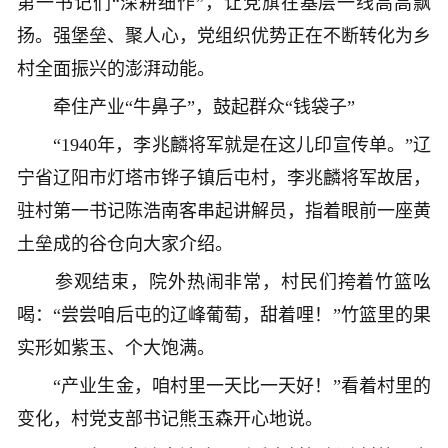
第一书记们“深耕细作”，让党旗在基层一线高高飘
扬。强堡垒、聚人心，党组织优势正在不断转化为乡
村全面振兴的澎湃动能。
牵住产业“牛鼻子”，鼓起群众“钱袋子”
“1940年，李兆麟将军就是在这儿印宣传单。”辽
宁省辽阳市灯塔市铧子镇后屯村，李兆麟将军故居，
驻村第一书记陈浩南客串起讲解员，指着眼前一座黄
土垒成的谷仓向大家介绍。
参观结束，院外热闹非常，村民们挎着竹篮吆
喝：“尝尝咱后屯的辽峰葡萄，甜着哩！”竹篮里的果
实形如紫玉、个大饱满。
“产业生金，咱村里一天比一天好！”看着村里的
变化，村党支部书记熊玉森开心地说。