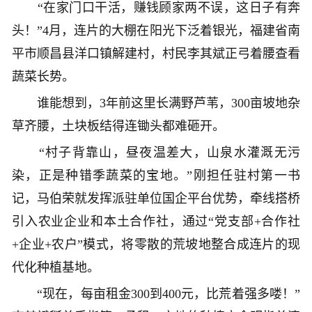
“在家门口干活，赚钱顾家两不误，这日子有奔
头！”4月，连片的大棚在阳光下泛着银光，福建省南
平市顺昌县洋口镇解建村，村民李其斌正弓着腰查看
蔬菜长势。
谁能想到，3年前这里长满野芦苇，300亩坡地杂
草齐腰，土块板结得连锄头都难砸开。
“村子背靠山，昼夜温差大，山泉水灌溉无污
染，正是种错季蔬菜的宝地。”刚担任驻村第一书
记，马伯荣就发挥派驻单位国企平台优势，牵线搭桥
引入农业企业和本土合作社，通过“党支部+合作社
+企业+农户”模式，将零散的荒坡地整合成连片的现
代化种植基地。
“现在，每亩租金300到400元，比荒着强多喽！”