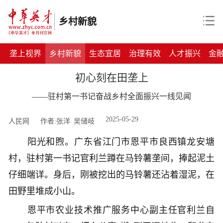
乡村新貌
垄上视界
乡村新貌
生态宜居
治理有效
人才振兴
金
初心刻在田垄上
——驻村第一书记奋战乡村全面振兴一线见闻
2025-05-29
人民网
作者:张洋 吴储岐
阳光和煦。广东省江门市恩平市良西镇龙安塘
村，驻村第一书记官利兰蹲在马铃薯垄间，捧起泥土
仔细端详。身后，刚被挖出的马铃薯还沾着湿泥，在
田野里堆成小山。
恩平市农业技术推广服务中心副主任官利兰自