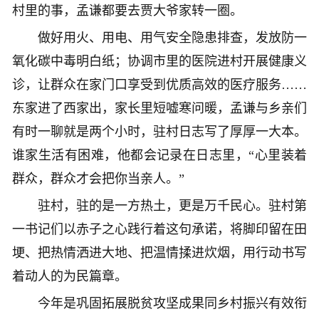
村里的事，孟谦都要去贾大爷家转一圈。
做好用火、用电、用气安全隐患排查，发放防一
氧化碳中毒明白纸；协调市里的医院进村开展健康义
诊，让群众在家门口享受到优质高效的医疗服务……
东家进了西家出，家长里短嘘寒问暖，孟谦与乡亲们
有时一聊就是两个小时，驻村日志写了厚厚一大本。
谁家生活有困难，他都会记录在日志里，“心里装着
群众，群众才会把你当亲人。”
驻村，驻的是一方热土，更是万千民心。驻村第
一书记们以赤子之心践行着这句承诺，将脚印留在田
埂、把热情洒进大地、把温情揉进炊烟，用行动书写
着动人的为民篇章。
今年是巩固拓展脱贫攻坚成果同乡村振兴有效衔