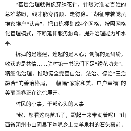
“基层治理就得像穿绣花针，针眼对准老百姓的
急难愁盼，线才能穿得顺、走得稳。”胡征带着党员
挨家挨户“认亲”，把11栋楼划成4个网格，按照网格
化管理模式，不断延伸服务触角，提升治理能力和水
平。
拆掉的是违建，连起的是人心；调解的是纠纷，
收获的是共情……驻村第一书记们下足“绣花功夫”、
精细化治理，推动健全完善自治、法治、德治“三治
融合”的善治格局，一幅幅“家家和美、户户幸福”的
美丽画卷正在徐徐展开。
村民的小事，干部心头的大事
“叔，您看这鸡苗爪子，蹬起土来带劲着呢！”山
西省朔州市山阴县下喇叭乡上立羊泉村的石头窑前，