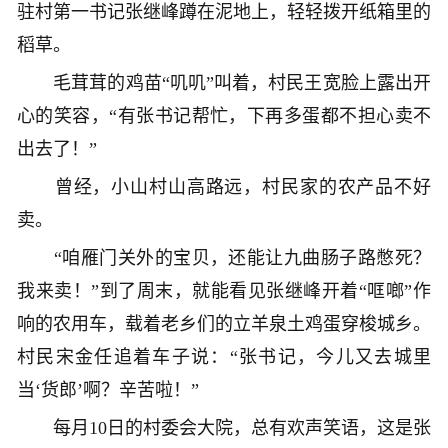
驻村第一书记张继峰蹲在泥地上，轻轻拨开纸箱里的
稻草。
毛茸茸的鸡苗“叽叽”叫着，村民王宽脸上露出开
心的笑容，“有张书记帮忙，下再多蛋都不担心卖不
出去了！”
曾经，小山村山高路远，村民家的农产品不好
卖。
“咱雁门关外的宝贝，还能让九曲肠子路憋死？
我来卖！”到了周末，就能看见张继峰开着“哐啷”作
响的农用车，载着老乡们的立羊泉土鸡蛋穿梭城乡。
村民宋金任追着车子说：“张书记，今儿又去城里
当‘货郎’啊？辛苦啦！”
每月10日的村委会大院，总有欢声笑语，这是张