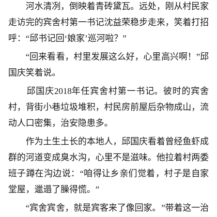
河水清冽，倒映着青砖黛瓦。远处，刚从村民家
走访完的宾舍村第一书记沈益荣稳步走来，笑着打招
呼：“邱书记回‘娘家’巡河啦？”
“回来看看，村里发展这么好，心里高兴啊！”邱
国庆笑着说。
邱国庆2018年任宾舍村第一书记。彼时的宾舍
村，背街小巷垃圾堆积，村民房前屋后杂物成山，流
动人口密集，治安隐患多。
作为土生土长的本地人，邱国庆看着曾经鱼虾成
群的河道变成臭水沟，心里不是滋味。他拉着村两委
班子蹲在沟边说：“咱得让乡亲们觉着，村子是自家
堂屋，邋遢了臊得慌。”
“宾舍宾舍，就是宾客来了像回家。”带着这一治