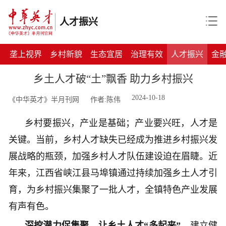
人才振兴
垄上视界
乡村新貌
生态宜居
治理有效
人才振兴
金
乡土人才破“土”飘香 助力乡村振兴
2024-10-18
《中华英才》半月刊网
作者:陈伟
乡村
要
振兴，产业是基础；产业
要
兴旺，人才是
关键
。当前，乡村人才
缺失
已经成为推进
乡村振兴发
展战略的瓶颈，加强乡村人才队伍建设迫在眉睫。
近
年来，
江西省
峡江县马埠镇通过
持续加强乡土人才引
育，
为
乡村振兴集聚
了
一批
人才，
全镇特色
产业发展
有声有色
。
深挖潜力促集聚，让乡土人才“多起来”。
建立健