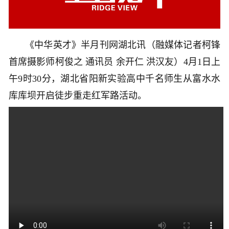
《中华英才》半月刊网湖北讯（融媒体记者柯锋
首席摄影师柯俊之 通讯员 余开仁 洪汉友）4月1日上
午9时30分，湖北省阳新实验高中千名师生从富水水
库库坝开启徒步重走红军路活动。