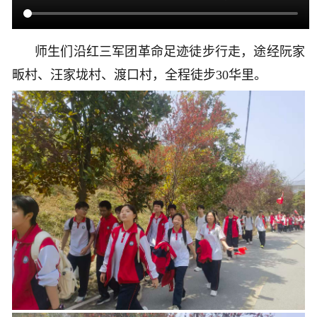
师生们沿红三军团革命足迹徒步行走，途经阮家
畈村、汪家垅村、渡口村，全程徒步30华里。