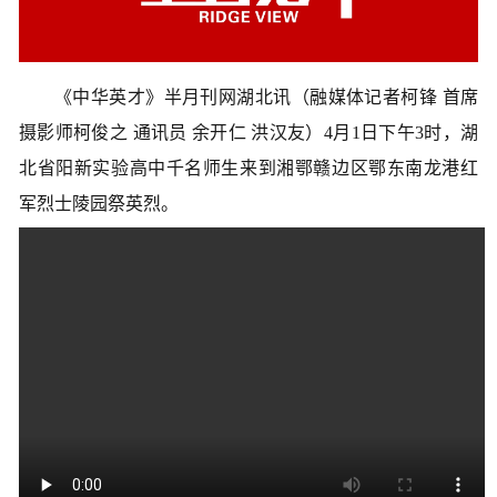
《中华英才》半月刊网湖北讯（融媒体记者柯锋 首席
摄影师柯俊之 通讯员 余开仁 洪汉友）4月1日下午3时，湖
北省阳新实验高中千名师生来到湘鄂赣边区鄂东南龙港红
军烈士陵园祭英烈。