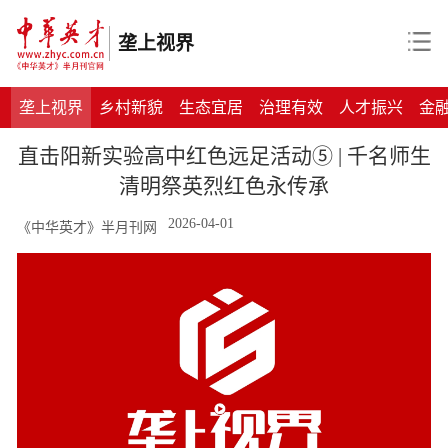
垄上视界
垄上视界
乡村新貌
生态宜居
治理有效
人才振兴
金
直击阳新实验高中红色远足活动⑤ | 千名师生
清明祭英烈红色永传承
2026-04-01
《中华英才》半月刊网