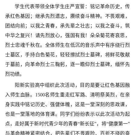
学生代表带领全体学生庄严宣誓：铭记革命历史，传
承红色基因；继承先烈遗志，赓续奋斗精神。不畏艰难，
团结向前；以我之青春，承先辈之壮志；以我之奋斗，筑
中华之复兴！请先烈放心，强国有我！朵朵菊花寄哀思，
烈士忠魂千秋在。全体师生在低沉的音乐声中有序绕行烈
士墓区，手持白色菊花，轻轻擦拭烈士墓碑，将鲜花敬献
于墓前，向革命烈士三鞠躬，逐一瞻仰烈士墓碑，缅怀先
烈功绩。
阳新实验高中组织此次活动，目的是要让红色基因融
入师生血脉。1500名师生重走红军路、清明祭英烈，在亲
身实践中铭记历史、强健体魄，这是一堂深刻的思政课，
也是一堂落地的体育课。同学们纷纷表示以此次活动为起
点，走好属于新时代青少年的青春“新长征”，将“健康第一”
与革命精神紧密结合，把先辈们不畏艰险、百折不挠的奋