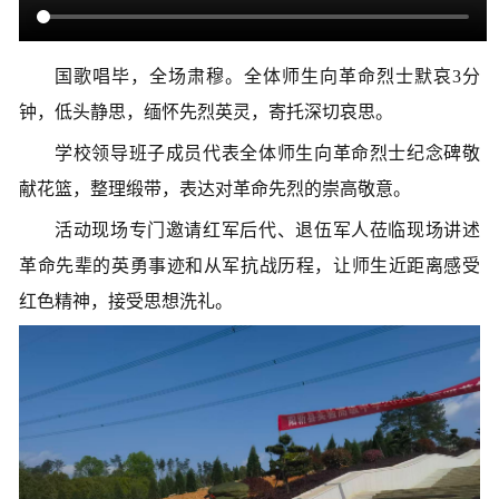
国歌唱毕，全场肃穆。全体师生向革命烈士默哀3分
钟，低头静思，缅怀先烈英灵，寄托深切哀思。
学校领导班子成员代表全体师生向革命烈士纪念碑敬
献花篮，整理缎带，表达对革命先烈的崇高敬意。
活动现场专门邀请红军后代、退伍军人莅临现场讲述
革命先辈的英勇事迹和从军抗战历程，让师生近距离感受
红色精神，接受思想洗礼。