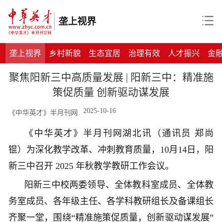
垄上视界
垄上视界
乡村新貌
生态宜居
治理有效
人才振兴
金
聚焦阳新三中高质量发展 | 阳新三中：精准施
策促质量 创新驱动谋发展
2025-10-16
《中华英才》半月刊网
《中华英才》半月刊网湖北讯（通讯员
郑尚
锟
）
为深化教学改革、冲刺教育质量，
10月14日，阳
新三中
召开
2025 年秋教学教研工作会议。
阳新三中校两委领导、全体教科室成员、全体教
务室成员、各年级主任、各学科教研组长及备课组长
齐聚一堂，围绕“精准施策促质量，创新驱动谋发展”