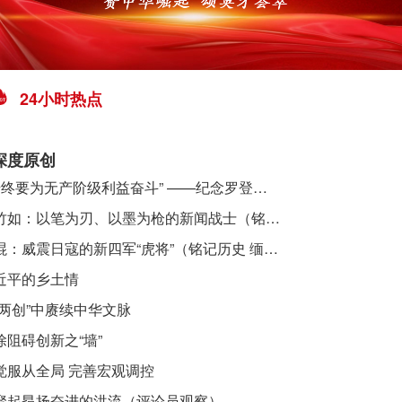
24小时热点
深度原创
​ “始终要为无产阶级利益奋斗” ——纪念罗登贤同志诞辰120周年
李竹如：以笔为刃、以墨为枪的新闻战士（铭记历史 缅怀先烈·抗日英雄）
吴焜：威震日寇的新四军“虎将”（铭记历史 缅怀先烈·抗日英雄）
近平的乡土情
“两创”中赓续中华文脉
除阻碍创新之“墙”
觉服从全局 完善宏观调控
聚起昂扬奋进的洪流（评论员观察）