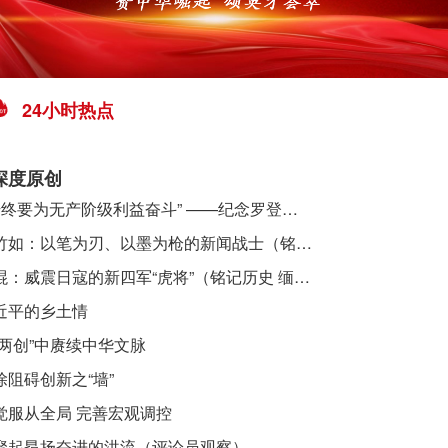
24小时热点
深度原创
​ “始终要为无产阶级利益奋斗” ——纪念罗登贤同志诞辰120周年
李竹如：以笔为刃、以墨为枪的新闻战士（铭记历史 缅怀先烈·抗日英雄）
吴焜：威震日寇的新四军“虎将”（铭记历史 缅怀先烈·抗日英雄）
近平的乡土情
“两创”中赓续中华文脉
除阻碍创新之“墙”
觉服从全局 完善宏观调控
聚起昂扬奋进的洪流（评论员观察）