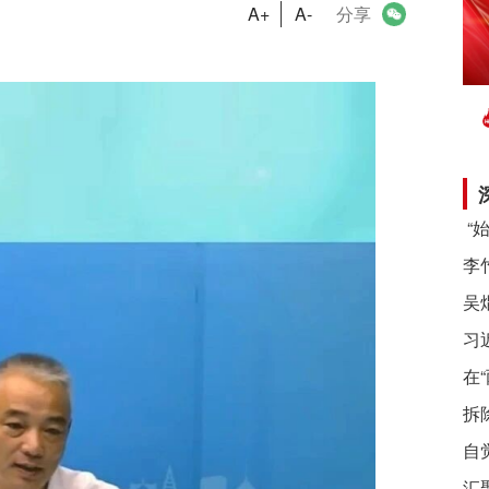
A+
A-
分享
习
在
拆
自
汇