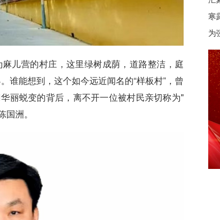
寒
为
为麻儿营的村庄，这里绿树成荫，道路整洁，庭
。谁能想到，这个如今远近闻名的“样板村”，曾
切华丽蜕变的背后，离不开一位被村民亲切称为"
陈国洲。