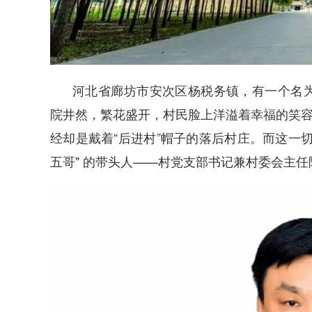
河北省廊坊市安次区杨税务镇，有一个名
院井然，繁花盛开，村
民脸上洋溢着幸福的笑容
经却是戴着“后进村”帽子的落后村庄。而这一
五哥" 的带头人——村党支部书记兼村委会主任