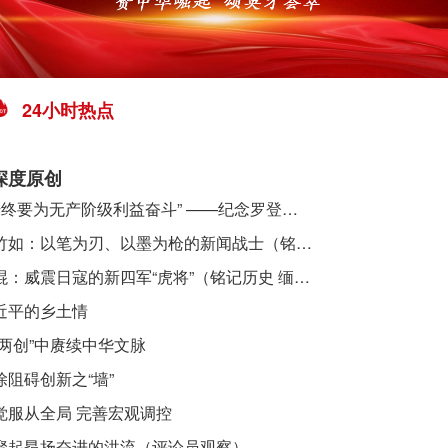
24小时热点
深度原创
​ “始终要为无产阶级利益奋斗” ——纪念罗登贤同志诞辰120周年
李竹如：以笔为刃、以墨为枪的新闻战士（铭记历史 缅怀先烈·抗日英雄）
吴焜：威震日寇的新四军“虎将”（铭记历史 缅怀先烈·抗日英雄）
近平的乡土情
“两创”中赓续中华文脉
除阻碍创新之“墙”
觉服从全局 完善宏观调控
聚起昂扬奋进的洪流（评论员观察）