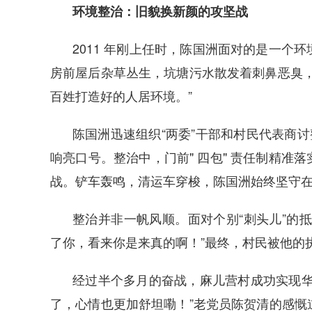
环境整治：旧貌换新颜的攻坚战
2011 年刚上任时，陈国洲面对的是一个
房前屋后杂草丛生，坑塘污水散发着刺鼻恶臭，
百姓打造好的人居环境。”
陈国洲迅速组织“两委”干部和村民代表商讨
响亮口号。整治中，门前" 四包" 责任制精准
战。铲车轰鸣，清运车穿梭，陈国洲始终坚守
整治并非一帆风顺。面对个别“刺头儿”的
了你，看来你是来真的啊！”最终，村民被他的
经过半个多月的奋战，麻儿营村成功实现华
了，心情也更加舒坦嘞！”老党员陈贺清的感慨