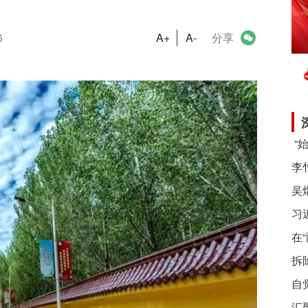
6
A+
A-
分享
习
在
拆
自
汇