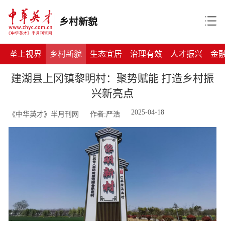
乡村新貌
垄上视界
乡村新貌
生态宜居
治理有效
人才振兴
金
建湖县上冈镇黎明村：聚势赋能 打造乡村振
兴新亮点
2025-04-18
《中华英才》半月刊网
作者:严浩