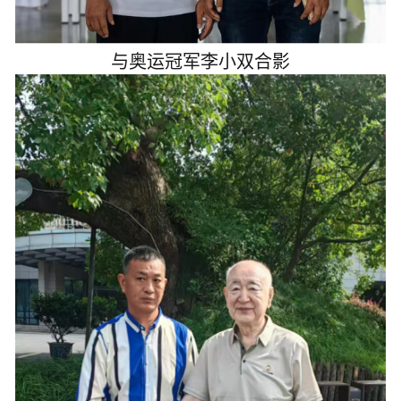
与
奥运冠军李小双合影