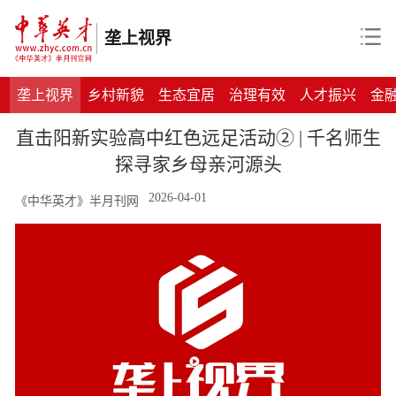
垄上视界
垄上视界
乡村新貌
生态宜居
治理有效
人才振兴
金
直击阳新实验高中红色远足活动② | 千名师生
探寻家乡母亲河源头
2026-04-01
《中华英才》半月刊网