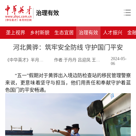
治理有效
垄上视界
乡村新貌
生态宜居
治理有效
人才振兴
金
河北黄骅：筑牢安全防线 守护国门平安
2024-05-
《中华英才》半月刊网
作者:于丹丹 吕迎凤 王心镭
06
“
五一
”
假期对于黄骅出入境边防检查站的移民管理警察
来说，更意味着坚守与担当，他们用责任和奉献守护着蓝
色国门的平安畅通。