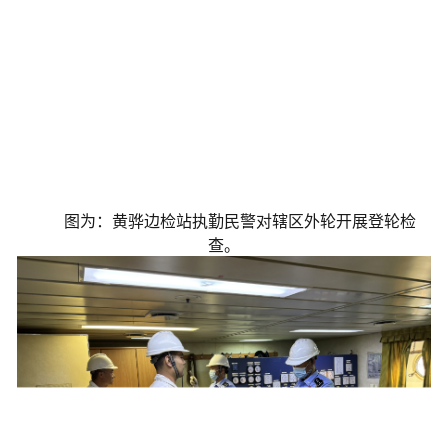
图为：黄骅边检站执勤民警对辖区外轮开展登轮检
查。