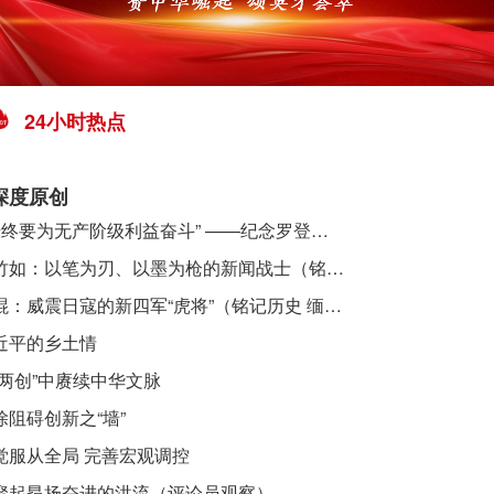
24小时热点
深度原创
​ “始终要为无产阶级利益奋斗” ——纪念罗登贤同志诞辰120周年
李竹如：以笔为刃、以墨为枪的新闻战士（铭记历史 缅怀先烈·抗日英雄）
吴焜：威震日寇的新四军“虎将”（铭记历史 缅怀先烈·抗日英雄）
近平的乡土情
“两创”中赓续中华文脉
除阻碍创新之“墙”
觉服从全局 完善宏观调控
聚起昂扬奋进的洪流（评论员观察）