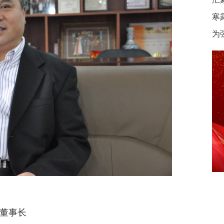
寒
为
董事长