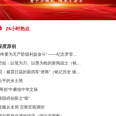
24小时热点
深度原创
​ “始终要为无产阶级利益奋斗” ——纪念罗登贤同志诞辰120周年
李竹如：以笔为刃、以墨为枪的新闻战士（铭记历史 缅怀先烈·抗日英雄）
吴焜：威震日寇的新四军“虎将”（铭记历史 缅怀先烈·抗日英雄）
近平的乡土情
“两创”中赓续中华文脉
除阻碍创新之“墙”
觉服从全局 完善宏观调控
聚起昂扬奋进的洪流（评论员观察）