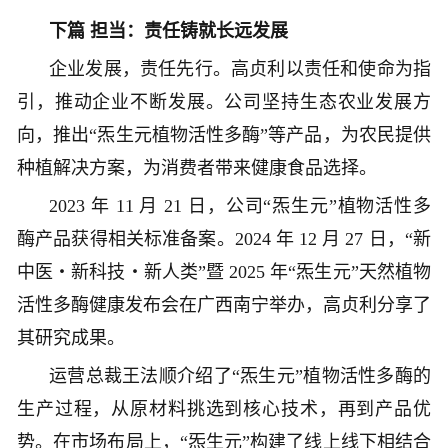
下篇 担当：责任铸就长远发展
企业发展，责任先行。高贞利以责任和使命为指
引，推动企业不断发展。公司坚持生态农业发展方
向，推出“炁生元植物活性多酶”等产品，为农民提供
种植解决方案，为消费者带来健康食品选择。
2023 年 11 月 21 日，公司“炁生元”植物活性多
酶产品获得相关标准备案。2024 年 12 月 27 日，“新
中医・新科技・新人类”暨 2025 年“炁生元”天然植物
活性多酶健康发布会在广西南宁举办，高贞利分享了
其研究成果。
运营总裁王法顺介绍了“炁生元”植物活性多酶的
生产过程，从原材料挑选到核心技术，再到产品优
势。在市场布局上，“炁生元”构建了线上线下相结合