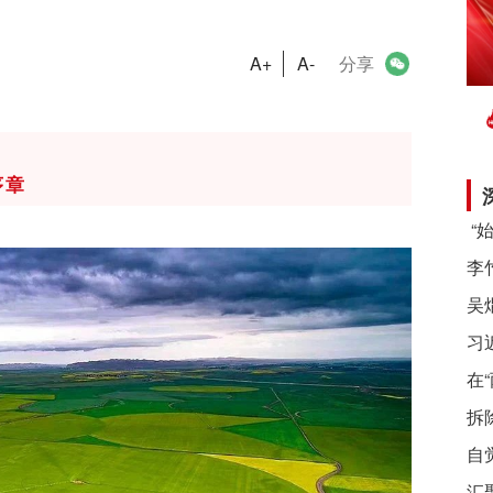
A+
A-
分享
序章
习
在
拆
自
汇