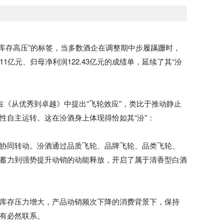
挂”“库存高压”的标签，当多数酒企在调整期中步履蹒跚时，
11亿元、归母净利润122.43亿元的成绩单，延续了其“汾
斯在《从优秀到卓越》中提出“飞轮效应”，类比于推动静止
性自主运转。这在汾酒身上体现得恰如其“汾”：
协同转动。汾酒通过品质飞轮、品牌飞轮、品类飞轮、
蓄力到强势提升动销的动能释放，开启了属于清香型白酒
库存压力增大，产品动销频次下降的消费背景下，保持
有必然联系。