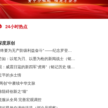
24小时热点
深度原创
​ “始终要为无产阶级利益奋斗” ——纪念罗登贤同志诞辰120周年
李竹如：以笔为刃、以墨为枪的新闻战士（铭记历史 缅怀先烈·抗日英雄）
吴焜：威震日寇的新四军“虎将”（铭记历史 缅怀先烈·抗日英雄）
近平的乡土情
“两创”中赓续中华文脉
除阻碍创新之“墙”
觉服从全局 完善宏观调控
聚起昂扬奋进的洪流（评论员观察）