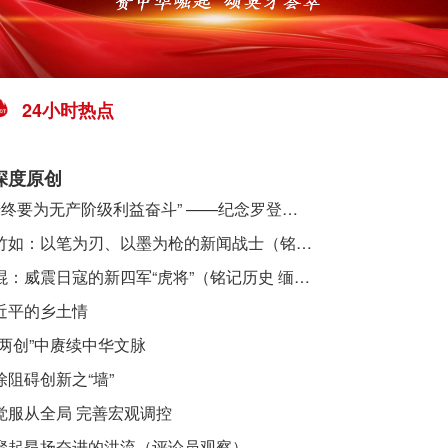
24小时热点
深度原创
​ “始终要为无产阶级利益奋斗” ——纪念罗登贤同志诞辰120周年
李竹如：以笔为刃、以墨为枪的新闻战士（铭记历史 缅怀先烈·抗日英雄）
吴焜：威震日寇的新四军“虎将”（铭记历史 缅怀先烈·抗日英雄）
近平的乡土情
“两创”中赓续中华文脉
除阻碍创新之“墙”
觉服从全局 完善宏观调控
聚起昂扬奋进的洪流（评论员观察）