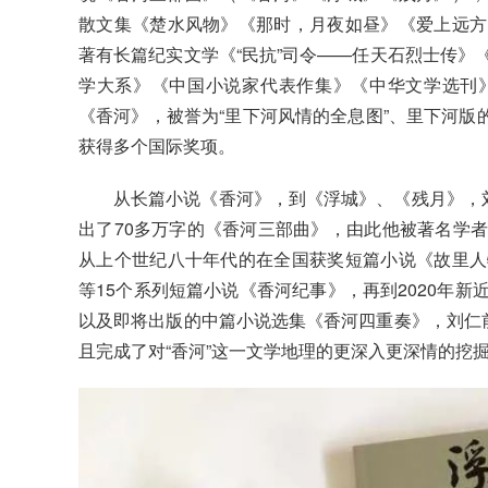
散文集《楚水风物》《那时，月夜如昼》《爱上远方
著有长篇纪实文学《“民抗”司令——任天石烈士传》
学大系》《中国小说家代表作集》《中华文学选刊
《香河》，被誉为“里下河风情的全息图”、里下河版的
获得多个国际奖项。
从长篇小说《香河》，到《浮城》、《残月》，刘
出了70多万字的《香河三部曲》，由此他被著名学
从上个世纪八十年代的在全国获奖短篇小说《故里人
等15个系列短篇小说《香河纪事》，再到2020年
以及即将出版的中篇小说选集《香河四重奏》，刘仁前
且完成了对“香河”这一文学地理的更深入更深情的挖