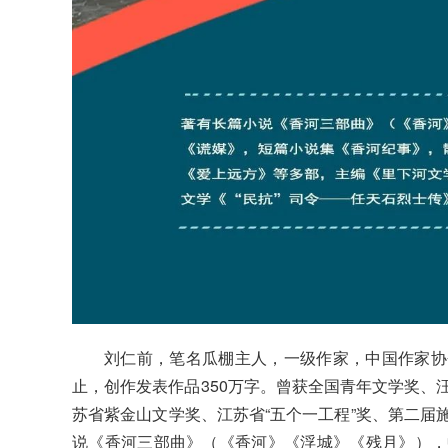
刘仁前，笔名瓜棚主人，一级作家，中国作家协
止，创作发表作品350万字。曾获全国青年文学奖、
苏省紫金山文学奖、江苏省“五个一工程”奖、第二届
说《香河三部曲》（《香河》《浮城》《残月》），