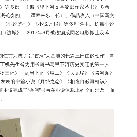
》等多部，主编《里下河文学流派作家丛书》多卷，
《丹心如虹——谭寿林烈士传》。作品收入《中国新文
》《小说选刊》《小说月报》等多种选本。长篇小说
《边城》，2017年6月被改编成同名电影搬上荧幕，
仁前完成了以“香河”为基地的长篇三部曲的创作，拿
者丁帆先生誉为用长篇书写里下河历史变迁的第一人！
物三记》，到当下的《喊工》《大瓦屋》《罱河泥》
新近发表的中篇小说《月城之恋》《相逢何必再相识》，
不仅完成了“香河”书写在小说体裁上的全面涉及，而
掘。