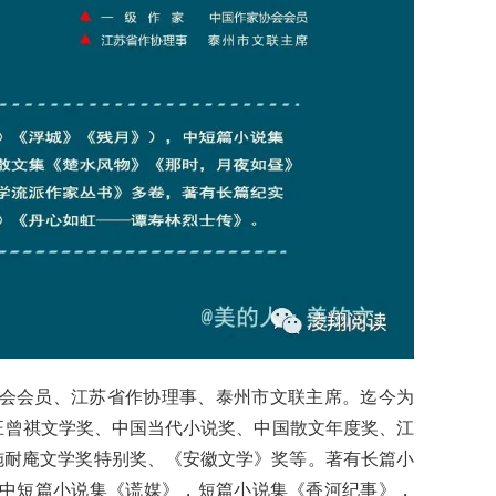
会会员、江苏省作协理事、泰州市文联主席。迄今为
汪曾祺文学奖、中国当代小说奖、中国散文年度奖、江
施耐庵文学奖特别奖、《安徽文学》奖等。著有长篇小
中短篇小说集《谎媒》，短篇小说集《香河纪事》，