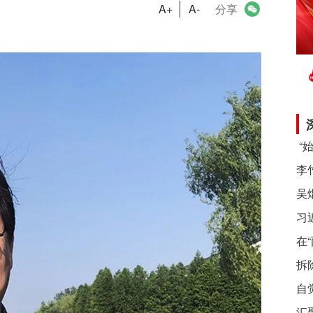
A+
A-
分享
习
在
拆
自
汇