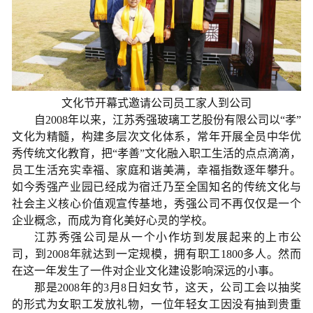
文化节开幕式邀请公司员工家人到公司
自2008年以来，江苏秀强玻璃工艺股份有限公司以“孝”
文化为精髓，构建多层次文化体系，常年开展全员中华优
秀传统文化教育，把“孝善”文化融入职工生活的点点滴滴，
员工生活充实幸福、家庭和谐美满，幸福指数逐年攀升。
如今秀强产业园已经成为宿迁乃至全国知名的传统文化与
社会主义核心价值观宣传基地，秀强公司不再仅仅是一个
企业概念，而成为育化美好心灵的学校。
江苏秀强公司是从一个小作坊到发展起来的上市公
司，到2008年就达到一定规模，拥有职工1800多人。然而
在这一年发生了一件对企业文化建设影响深远的小事。
那是
2008年
的
3月8日
妇女节
，
这天，
公司工会以
抽奖
的形式
为
女
职工发放
礼物，
一位年轻女工
因没有抽到
贵重