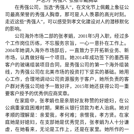
卢总为“秀强人”张振华戴胸章
在秀强公司，当选“秀强人”，在文化节上佩戴上象征公
司最高荣誉的秀强人胸章，那可是人人羡慕的高光时刻。
走近这些“秀强人”，可以感受到孝文化建设对人的潜移默化
的影响。
公司海外市场二部的张孝娟，2001年5月入职，经过多
个工作岗位历练，不忘服务宗旨，一心一意扑在工作上。
2004年她调入海外市场部后，一直致力于开拓新业务、新
市场，认真做好每一个项目。她2014年成功签下的墨西哥
客户的玻璃组装项目合同，是秀强公司的第一个海外组装
线，为秀强公司在北美市场的投资打下坚实的基础。她用
心工作，合理地调动公司资源服务于客户，她所负责的客
户群对秀强公司给予一致好评，2015年她还获得公司一重
要客户授予的优秀供应商奖章。
在家庭中，张孝娟也是亲朋好友称赞的好媳妇，在公
公病重家庭困难时期，果断从银行贷款为老人治病。她对
孝顺的理解是：亲爱我，孝何难；亲憎我，孝方贤。在家
庭她是好媳妇，在支部她是优秀党员，张孝娟为人十分谦
虚，在她看来，无论是工作上，还是在家里。她所作的一