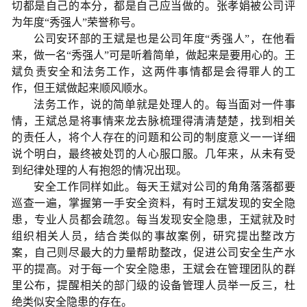
切都是自己的本分，都是自己应当做的。张孝娟被公司评
为年度“秀强人”荣誉称号。
公司安环部的王斌是也是公司年度“秀强人”，在他看
来，做一名“秀强人”可是听着简单，做起来是要用心的。王
斌负责安全和法务工作，这两件事情都是会得罪人的工
作，但王斌做起来顺风顺水。
法务工作，说的简单就是处理人的。每当面对一件事
情，王斌总是将事情来龙去脉梳理得清清楚楚，找到相关
的责任人，将个人存在的问题和公司的制度意义一一详细
说个明白，最终被处罚的人心服口服。几年来，从未有受
到纪律处理的人有抱怨的情况出现。
安全工作同样如此。每天王斌对公司的角角落落都要
巡查一遍，掌握第一手安全资料，有时王斌发现的安全隐
患，专业人员都会疏忽。每当发现安全隐患，王斌就及时
组织相关人员，结合类似的事故案例，研究提出整改方
案，自己则尽最大的力量帮助整改，促进公司安全生产水
平的提高。对于每一个安全隐患，王斌会在管理团队的群
里公布，提醒相关的部门级的设备管理人员举一反三，杜
绝类似安全隐患的存在。