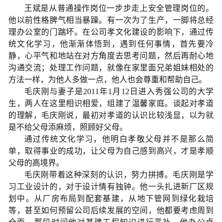
王斌是从普通操作岗位一步步走上安全管理岗位的。
他以前性格脾气相当暴躁。有一次为了生产，一脚将总经
理办公室的门踹坏。在公司孝文化建设的影响下，通过传
统文化学习，他渐渐体悟到，遇到任何事情，首先要冷
静，心平气和地站在对方角度去思考问题，然后再耐心地
沟通交流；处理工作问题，就像在家里面兄弟姐妹相处的
方法一样，为他人多做一点，他人也会尊重和帮助自己。
毛庆刚与妻子是2011年1月12日进入秀强公司的大学
生，两人在这里相识相爱，组建了温馨家庭。谈起对孝道
的理解，毛庆刚说，最初对孝道的认识比较浅显，以为就
是不给父母添麻烦，照顾好父母。
通过传统文化学习，他明白孝敬父母并不是那么简
单，取得事业的成功，让父母为自己感到高兴，才是孝顺
父母的高境界。
毛庆刚带着这种深刻的认识，努力拼搏。毛庆刚是学
习工业设计的，对于设计情有独钟。他一头扎进新厂区规
划中。从厂房布局到配套基建，从地下管网到绿化栽培
等，甚至如何预留公司后续发展的空间，他都要考虑周到