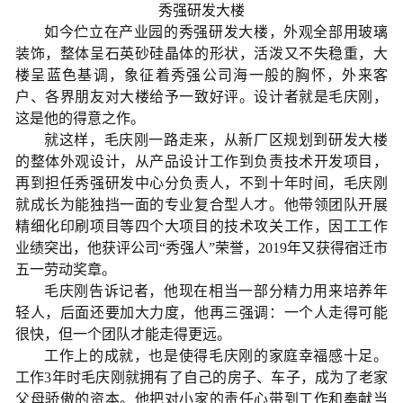
秀强研发大楼
如今伫立在产业园的秀强研发大楼，外观全部用玻璃
装饰，整体呈石英砂硅晶体的形状，活泼又不失稳重，大
楼呈蓝色基调，象征着秀强公司海一般的胸怀，外来客
户、各界朋友对大楼给予一致好评。设计者就是毛庆刚，
这是他的得意之作。
就这样，毛庆刚一路走来，从新厂区规划到研发大楼
的整体外观设计，从产品设计工作到负责技术开发项目，
再到担任秀强研发中心分负责人，不到十年时间，毛庆刚
就成长为能独挡一面的专业复合型人才。他带领团队开展
精细化印刷项目等四个大项目的技术攻关工作，因工工作
业绩突出，他获评公司“秀强人”荣誉，2019年又获得宿迁市
五一劳动奖章。
毛庆刚告诉记者，他现在相当一部分精力用来培养年
轻人，后面还要加大力度，他再三强调：一个人走得可能
很快，但一个团队才能走得更远。
工作上的成就，也是使得毛庆刚的家庭幸福感十足。
工作3年时毛庆刚就拥有了自己的房子、车子，成为了老家
父母骄傲的资本。他把对小家的责任心带到工作和奉献当