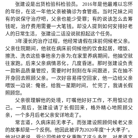
张建设是出货检验科检验员。 2016年是他最难以忘怀
的年份，在这一年他父亲被确诊为食管癌。当时兄妹之间
有的说保守治疗吧，父亲也能少受罪；有的说该怎么去筹
钱呢，治疗费用需要一大笔钱。却没人提到如何安排好老
人的日常生活， 张建设二话没说就担起这个任务。
3年漫长的治疗过程，他经常请假在床前伺候老父亲。
父亲住院期间，他就在病床前伺候他的饮食起居，喂饭、
擦洗、洗衣这些事他亲力亲为;在家里养病期间，他抽空就
往家跑。后来父亲病情恶化，几度昏迷。那时张建设负责
一款新品质量管控，需要时时刻刻在车间跟进，实在抽不
开身回去照顾父亲。一次好容易得空回家，他一边给父亲
喂饭一边说：俺爸，给我一星期时间， 忙完了，我请长假
照顾您。
父亲很理解他的处境，叮嘱他好好工作，不用惦记自
己。一周后，张建设请了长假回来，格外精心地照顾父
亲，一个多月后老父亲安详地走了。
常言道，久病床前无孝子。而张建设照顾伺候老父亲
的故事却是一个反例。他因此被评为2020年度“十大孝子”。
他对记者说，受公司传统文化熏陶了这么多年，对孝道文