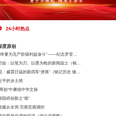
24小时热点
深度原创
​ “始终要为无产阶级利益奋斗” ——纪念罗登贤同志诞辰120周年
李竹如：以笔为刃、以墨为枪的新闻战士（铭记历史 缅怀先烈·抗日英雄）
吴焜：威震日寇的新四军“虎将”（铭记历史 缅怀先烈·抗日英雄）
近平的乡土情
“两创”中赓续中华文脉
除阻碍创新之“墙”
觉服从全局 完善宏观调控
聚起昂扬奋进的洪流（评论员观察）