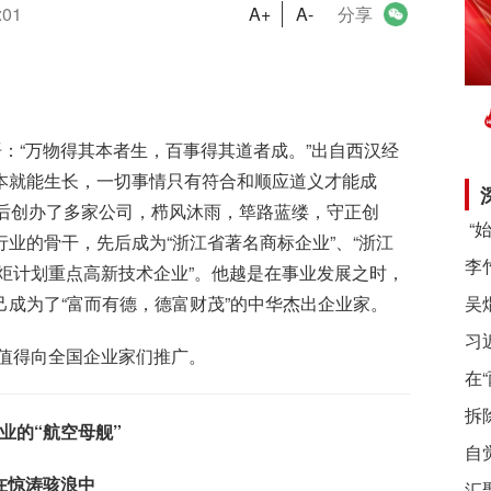
:01
A+
A-
分享
语：“万物得其本者生，百事得其道者成。”出自西汉经
本就能生长，一切事情只有符合和顺应道义才能成
先后创办了多家公司，栉风沐雨，筚路蓝缕，守正创
业的骨干，先后成为“浙江省著名商标企业”、“浙江
火炬计划重点高新技术企业”。他越是在事业发展之时，
成为了“富而有德，德富财茂”的中华杰出企业家。
习
，值得向全国企业家们推广。
在
拆
业的“航空母舰”
自
在惊涛骇浪中
汇