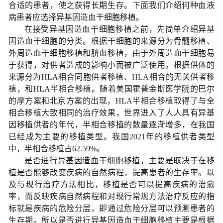
合适的患者，使之获得长期生存。
下面我们介绍
何种血液
病患者应选择异基因造血干细胞移植
。
在接受异基因造血干细胞移植之前，先简单介绍异基
因造血干细胞的分类。根据干细胞的来源分为骨髓移植、
外周造血干细胞移植和脐血移植，由于外周造血干细胞易
于获得，对供者造成的影响小而被广泛使用。根据供体的
来源分为HLA相合同胞供者移植、HLA相合的无关供者移
植，和HLA半相合移植。随着美国霍普金斯医学院的巴尔
的摩方案和北京方案的出现，HLA半相合移植取得了与全
相合移植大致相同的治疗效果，世界进入了人人具有异基
因移植供者的年代，半相合移植的数量逐渐增多，在我国
已经成为主要的移植类型。我国2021年的移植供者类型
中，半相合移植占62.59%。
是否进行异基因造血干细胞移植，主要是取决于在移
植是否能够改变疾病的自然病程，提高患者的生存率。以
及与现行治疗方法相比，移植是否可以提高疾病的治愈
率，而反映疾病自然病程和对现行常规方法治疗反应的指
标就是疾病的危险分层，即通过危险分层可以预测患者的
生存期。所以是否进行异基因造血干细胞移植主要是根据