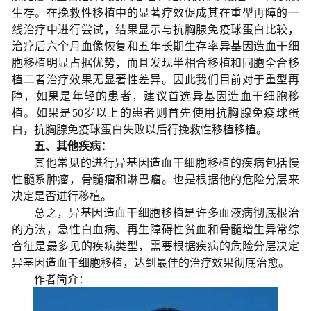
生存。在挽救性移植中的显著疗效促成其在重型再障的一
线治疗中进行尝试，结果显示与抗胸腺免疫球蛋白比较，
治疗后六个月血像恢复和五年长期生存率异基因造血干细
胞移植明显占据优势，而且发现半相合移植和同胞全合移
植二者治疗效果无显著性差异。因此我们目前对于重型再
障，如果是年轻的患者，建议首选异基因造血干细胞移
植。如果是50岁以上的患者则首先使用抗胸腺免疫球蛋
白，抗胸腺免疫球蛋白失败以后行挽救性移植移植。
五、其他疾病：
其他常见的进行异基因造血干细胞移植的疾病包括慢
性髓系肿瘤，骨髓瘤和淋巴瘤。也是根据他的危险分层来
决定是否进行移植。
总之，异基因造血干细胞移植是许多血液病彻底根治
的方法，急性白血病、再生障碍性贫血和骨髓增生异常综
合征是最多见的疾病类型，需要根据疾病的危险分层决定
异基因造血干细胞移植，达到最佳的治疗效果彻底治愈。
作者简介：