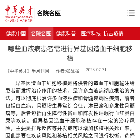
名院名医
健康中国
名院名医
健康科普
医疗科技
抗击疫情
哪些血液病患者需进行异基因造血干细胞移
植
2023-07-31
《中华英才》半月刊网
作者:张战强
异基因造血干细胞移植是将供者的造血干细胞输注给
患者而发挥治疗作用的技术，是许多血液病彻底根治的方
法。可以彻底根治许多血液肿瘤和骨髓衰竭性疾病，前者
包括白血病，骨髓增生异常综合征，淋巴瘤和多发性骨髓
瘤等，后者包括再生障碍性贫血和阵发性睡眠行血红蛋白
尿等疾病。但异基因造血干细胞移植存在一定的治疗风
险，主要是排斥反应等并发症可以增加移植相关死亡率，
因此需要在疾病风险和移植相关风险之间进行权衡，选择