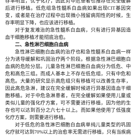
存率明显，优于化疗，因此对中危患者也推荐在完全缓解
后进行移植。低危组急性髓系白血病如果出现CIT基因突
变，或者是在治疗过程中出现微小残留病阳性的时候，生
存率明显下降，也应该进行移植。
对于复发难治的急性髓系白血病，只有进行异基因造
血干细胞移植才能彻底治愈。
二、急性淋巴细胞白血病
急性淋巴细胞白血病的治疗也和急性髓系白血病一样
分为诱导缓解和巩固治疗两个阶段。根据急性淋巴细胞白
血病的危险分层。儿童急性淋巴细胞白血病分为低危、中
危和高危三组。而成人基本上不存在低危组，只有中危和
高危。大量的研究显示高危组只有移植可以改善生存率，
因此高危急淋，建议在完全缓解时候进行异基因造血干细
胞移植。对于中危急淋患者，在完全缓解如果使用儿童或
类似儿童的强化疗方案，可不需要进行移植，因为他的生
存也可以达到百分之六七十以上。而如果他使用了低强度
化疗方案，则需要进行移植。
对于低危的急性淋巴细胞白血病单纯儿童类型的巩固
化疗就可达到70%以上的治愈率无需进行移植，只有当疾病