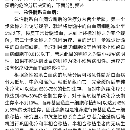
疾病的危险分层决定的，下面分别叙述：
一、急性髓系白血病：
急性髓系白血病诊断后的治疗分为两个步骤，第一个
步骤称之为诱导缓解，就是将骨髓中的白血病细胞减少至
5%以下，恢复正常骨髓造血，达到上述标准称之为完全缓
解；第二个步骤称之为巩固治疗，目的是进一步减少骨髓
中的白血病细胞，争取利用流式细胞仪等检测微小残留白
血病细胞在0.01%以下，若达此目的则称之为微小残留病阴
性，如果不能达到此目的则称为微小残留病阳性。治疗方
法有化疗和造血干细胞移植等。
根据急性髓系白血病的危险分层可将急性髓系白血病
分为低危、中危和高危。就低危组而言，完全缓解后单纯
化疗就可以达到65%-75%的长期生存，而对中危组化疗只
能达到40%-50%的长期生存率，对于高危组单纯化疗长期
生存率不到10%。而异基因造血干细胞移植却可以达到45%
到55%的长期生存，因此高危组是推荐进行异基因造血干细
胞移植。研究显示中危急性髓系白血病患者完全缓解后随
机进行巩固化疗和半相合移植，半相合移植患者的无病生