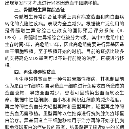
出现复发时才考虑进行异基因造血干细胞移植。
三、骨髓增生异常综合征
骨髓增生异常综合征本质上具有病态造血和向白血病
转化的克隆性疾病。表现为全血减少。根据被广泛使用的
是骨髓增生异常综合征改良的国际预后评分系统（R-
IPSS），骨髓增生异常综合征被分为5级。其中中危组中位
生存时间3年，高危组1.5年，因此高危组需要进行异基因造
血干细胞移植。至于移植开始的时机。目前的证据比较多
的支持高危MDS患者可以不进行前期的治疗，直接进行移
植。
四、再生障碍性贫血
再生障碍性贫血是一种骨髓衰竭性疾病，其机制目前
认为是由于T细胞对自身造血干细胞进行免疫攻击所造成的
造血衰竭，导致全血减少，患者可因感染出血而危及生
命。根据中性粒细胞、血小板和网织红细胞的减少程度，
再生障碍性贫血分为轻型再障和重型再障，轻型再生障碍
性贫血无需移植。重型再障以往推荐进行抗胸腺免疫球蛋
白治疗。异基因造血干细胞移植用于治疗再障开始于抗胸
腺免疫球蛋白治疗失败的患者，结果获得了接近90%的长期