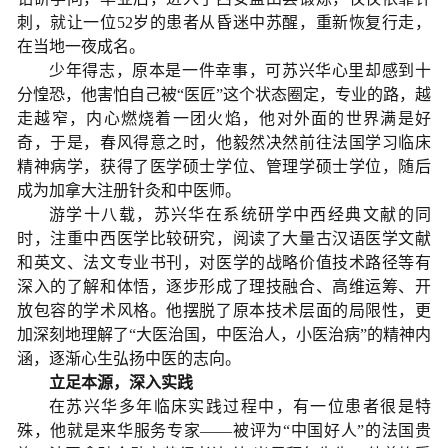
刺，就让一位
52
岁的患者从昏迷中苏醒，重新恢复行走，
在当地一夜成名。
少年得志，原本是一件幸事，可苏兴华心里却感到十
分惶恐，他害怕自己被
“
医匠
”
这个状态圈定，专业的路，越
走越窄，内心燃烧着一团火焰，他对外面的世界满是好
奇，于是，春风得意之时，他毅然决然前往法国学习临床
精神病学，获得了医学硕士学位、管理学硕士学位，随后
成为加拿大注册针灸和中医师。
游学十八载，苏兴华在系统研学中西经典文献的同
时，注重中西医学比较研究，阅读了大量古汉语医学文献
和英文、法文专业书刊，对医学的战略价值技术路径等有
深入的了解和体悟，逐步形成了理技融合、高维运筹、开
放包容的学术风格。他摆脱了原本技术层面的局限性，更
加深刻地理解了
“
大医治国，中医治人，小医治病
”
的精神内
涵，逐渐心生弘扬中医的志向。
立足本源，深入实践
在苏兴华多年临床实践过程中，有一位患者很是特
殊，他就是来华服务专家
——
被评为
“
中国好人
”
的法国贵