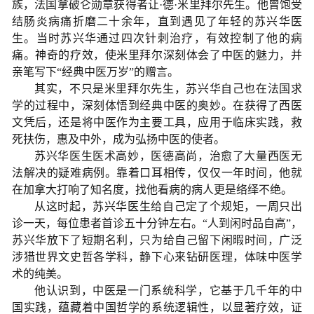
族，法国拿破仑勋章获得者让
·
德
·
米里拜尔先生。他曾饱受
结肠炎病痛折磨二十余年，直到遇见了年轻的苏兴华医
生。当时苏兴华通过四次针刺治疗，有效控制了他的病
痛。神奇的疗效，使米里拜尔深刻体会了中医的魅力，并
亲笔写下
“
经典中医万岁
”
的赠言。
其实，不只是米里拜尔先生，苏兴华自己也在法国求
学的过程中，深刻体悟到经典中医的奥妙。在获得了西医
文凭后，还是将中医作为主要工具，应用于临床实践，救
死扶伤，惠及中外，成为弘扬中医的使者。
苏兴华医生医术高妙，医德高尚，治愈了大量西医无
法解决的疑难病例。靠着口耳相传，仅仅一年时间，他就
在加拿大打响了知名度，找他看病的病人更是络绎不绝。
从这时起，苏兴华医生给自己定了个规矩，一周只出
诊一天，每位患者首诊五十分钟左右。
“
人到闲时品自高
”
，
苏兴华放下了短期名
利，只为给自己留下闲暇时间，广泛
涉猎世界文史哲各学科，静下心来钻研医理，体味中医学
术的纯美。
他认识到，中医是一门系统科学，它基于几千年的中
国实践，蕴藏着中国哲学的系统逻辑性，以显著疗效，证