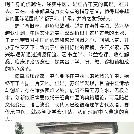
明自身的优越性，经典中医，是亘古不变的真理，在过
去、现在、未来都具有真实有益的指导意义，值得越来越
多的国际范围的学者研习、传承，并将之发扬光大。
羁鸟恋旧林，池鱼思故渊。越是在海外漂泊，苏兴华
越认识到，中国文化之美，深深植根于这片古老的土地，
于是他带着对祖国的依恋和感恩回馈之心，回到北京，开
办了恒安天下，致力于中医国际化的传播。多年探索，苏
兴华逐渐通过溯源探流、著书立学、公益授课、收徒解
惑、临床诊治等途径，探索出了学、研、教、诊相辅相成
的传承路子。
依靠临床疗效，中医能够在中西医的激烈竞争中，始
终牢牢占据一片天地。但是，苏兴华发现，目前中医传承
与创新，存在诸多困难之处。创新不是无源之水，无根之
木，创新依旧需要依托于经典中医的典籍理论，可是随着
文化变迁，语言演变，现代人已经很难理解古代汉语，要
传承中医，就必须要学会训诂，从而理解中医典籍的意
思。