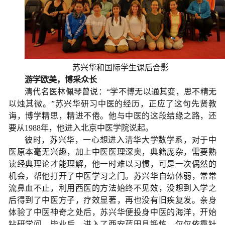
苏兴华和国际学生课后合影
游学欧美，博采众长
清代名医林佩琴曾说：
“
学不博无以通其变，思不精无
以烛其微。
”
苏兴华研习中医的经历，正应了这句先贤教
诲，博学精思，精进不倦。他与中医的这段结缘之路，还
要从
1988
年，他进入北京中医学院说起。
彼时，苏兴华，一心想进入清华大学数学系，对于中
医原本毫无兴趣，加上中医医理深奥，典籍庞杂，需要熟
读经典理论才能理解，他一时难以习惯，可是一次偶然的
机会，帮他打开了中医学习之门。苏兴华自幼体弱，常常
流鼻血不止，利用西医的方法始终不见效，没想到入学之
后得到了中医方子，疗效显著，再也没有旧疾复发。亲身
体验了中医神奇之处后，苏兴华便投身中医的海洋，开始
钻研学问，毕业后，进入了西安蓝田县锻炼，仅仅依靠针