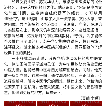
经过反复比较，苏兴华认为，宋徽宗组织撰写的《圣
济经》，正是这样的经典之作。他认识到，
“
宋朝是中国文
化鼎盛时期，皇帝亲自组织撰写的经典，才可以用
到
‘
圣
’
字。这个时期，汇集了大批一流学者、文化大家、智
慧团体，共同编撰的《圣济经》，其深度、广度，在理论
与实践层次上，到今天仍有深刻指导意义。这就是逻辑，
这就是经典，这是最好的中医基础教材。
”
于是，为了能够
普及推广《圣济经》，苏兴华定期举办讲座，校订书籍，
注释经文。越来越多对中医感兴趣的人，愿意跟随他了解
经典中医的奥秘。
三十多载风雨走过，苏兴华始终以弘扬经典中医文
化，恢复圣济医学学派为己任，为中华民族复兴伟业贡献
中医力量。他将经典中医与西方临床相结合，同时，他又
敢于标新立异，独树一帜，通过溯源经典，守正创新，传
道授业解惑，解决中医传承的困难。相信未来，他和他的
恒安天下中医诊所，会花果繁盛，将中医文化的馨香和智
慧，传递到更远的地方，造福天下。
【责编 李媛】