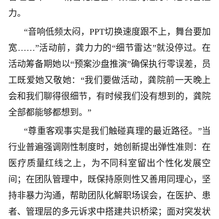
力。
“音响低频太闷，PPT切换速度跟不上，舞台要加
宽……”活动前，龚力力的“细节雷达”就没停过。在
活动筹备期她以“预案沙盘推演”确保执行零误差，员
工既爱她又敬她：“我们要做活动，龚院前一天晚上
会和我们聊得很细节，有时候我们没有想到的，龚院
全部都能够都想到。”
“尊重客观事实是我们触碰真理的最近路径。”当
行业普遍强调刚性制度时，她创新提出弹性准则：在
医疗质量红线之上，为不同科室留出个性化发展空
间；在团队管理中，既保持原则性又善用同理心，坚
持非暴力沟通，帮助团队化解职场误会，在医护、患
者、管理层的多元诉求中搭建共识桥梁；面对突发状