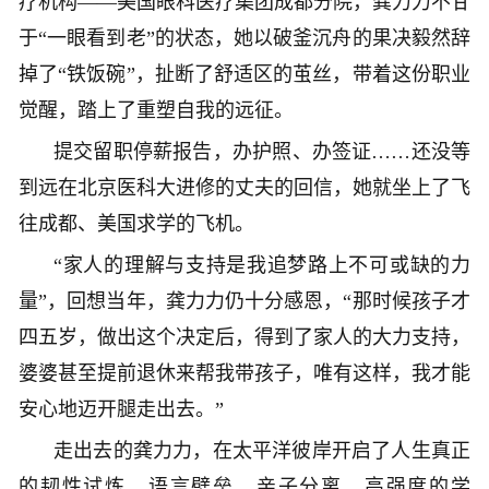
疗机构——美国眼科医疗集团成都分院，龚力力不甘
于“一眼看到老”的状态，她以破釜沉舟的果决毅然辞
掉了“铁饭碗”，扯断了舒适区的茧丝，带着这份职业
觉醒，踏上了重塑自我的远征。
提交留职停薪报告，办护照、办签证……还没等
到远在北京医科大进修的丈夫的回信，她就坐上了飞
往成都、美国求学的飞机。
“家人的理解与支持是我追梦路上不可或缺的力
量”，回想当年，龚力力仍十分感恩，“那时候孩子才
四五岁，做出这个决定后，得到了家人的大力支持，
婆婆甚至提前退休来帮我带孩子，唯有这样，我才能
安心地迈开腿走出去。”
走出去的龚力力，在太平洋彼岸开启了人生真正
的韧性试炼。语言壁垒、亲子分离、高强度的学