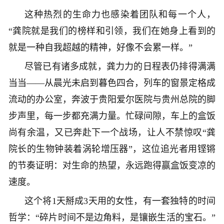
这种热烈的生命力也感染着团队和每一个人，
“龚院就是我们的榜样和引领，我们在她身上看到的
就是一种自我超越的精神，好像不会累一样。”
尽管已有诸多成就，龚力力的日程表仍排得满满
当当——从晨光未启到暮色四合，列车的窗景定格成
流动的办公室，奔波于贵阳爱尔医院与贵州总院的脚
步声里，每一步都充满力量。忙碌间隙，车上的盒饭
尚有余温，又已奔赴下一个战场，让人不禁惊叹“龚
院长的生物钟装着涡轮增压器”，这位追光者用铿锵
的节奏证明：对生命的热望，永远跑得赢盒饭变凉的
速度。
这个将1天掰成3天用的女性，有一套独特的时间
哲学：“碎片时间不是边角料，是镶嵌生活的宝石。”