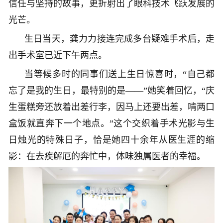
信任与坚持的故事，更折射出了眼科技术飞跃发展的
光芒。
生日当天，龚力力接连完成多台疑难手术后，走
出手术室已近下午两点。
当等候多时的同事们送上生日惊喜时，“自己都
忘了是我的生日，最特别的是——”她笑着回忆，“庆
生蛋糕旁还放着出差行李，因马上还要出差，啃两口
盒饭就直奔下一个地点。”这个交织着手术光影与生
日烛光的特殊日子，恰是她四十余年从医生涯的缩
影：在去疾解厄的奔忙中，体味独属医者的幸福。