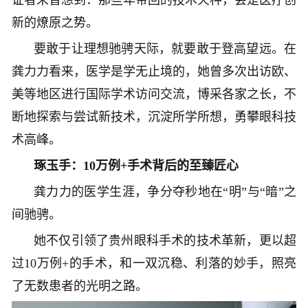
证者未曾想到：那些年带回的技术火种，会是医疗创
新的燎原之势。
要敢于让理想驰骋天际，就要敢于登高望远。在
龚力力看来，医学是学无止境的，她曾多次出访欧、
美等地区进行国际学术访问交流，博采各家之长，不
断地探索与尝试新技术，沉淀所学所想，勇攀眼科技
术高峰。
琢玉手：10万例+手术背后的至臻匠心
龚力力的医学生涯，争分夺秒地在“明”与“暗”之
间驰骋。
她不仅引领了贵州眼科手术的技术革新，更以超
过10万例+的手术，和一双沉稳、利落的妙手，照亮
了无数患者的光明之路。