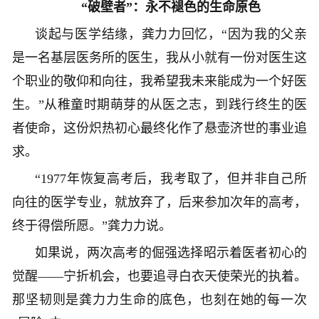
“破壁者”：永不褪色的生命原色
谈起与医学结缘，龚力力回忆，“因为我的父亲
是一名基层医务所的医生，我从小就有一份对医生这
个职业的敬仰和向往，我希望我未来能成为一个好医
生。”从稚童时期萌芽的从医之志，到践行终生的医
者使命，这份炽热初心最终化作了悬壶济世的事业追
求。
“1977年恢复高考后，我考取了，但并非自己所
向往的医学专业，就放弃了，后来参加次年的高考，
终于得偿所愿。”龚力力说。
如果说，两次高考的倔强选择昭示着医者初心的
觉醒——宁折机会，也要追寻白衣天使荣光的执着。
那坚韧则是龚力力生命的底色，也刻在她的每一次