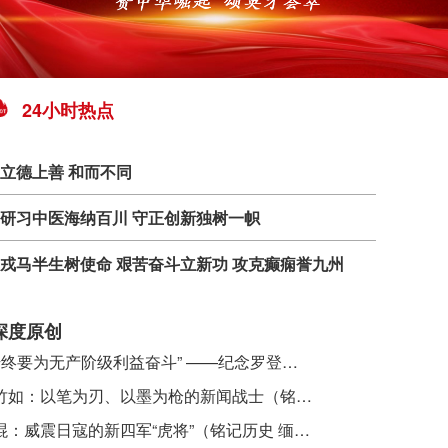
24小时热点
立德上善 和而不同
研习中医海纳百川 守正创新独树一帜
戎马半生树使命 艰苦奋斗立新功 攻克癫痫誉九州
深度原创
​ “始终要为无产阶级利益奋斗” ——纪念罗登贤同志诞辰120周年
李竹如：以笔为刃、以墨为枪的新闻战士（铭记历史 缅怀先烈·抗日英雄）
吴焜：威震日寇的新四军“虎将”（铭记历史 缅怀先烈·抗日英雄）