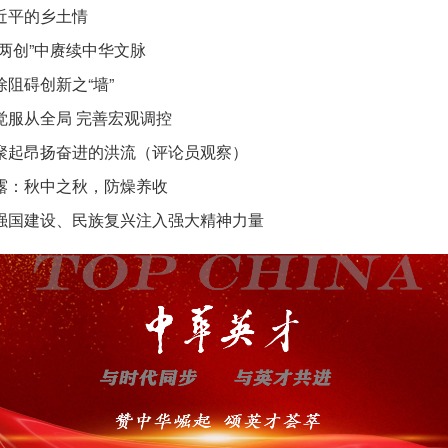
近平的乡土情
“两创”中赓续中华文脉
除阻碍创新之“墙”
觉服从全局 完善宏观调控
聚起昂扬奋进的洪流（评论员观察）
露：秋中之秋，防燥养收
强国建设、民族复兴注入强大精神力量