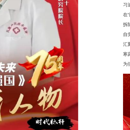
习
在
拆
自
汇
寒
为