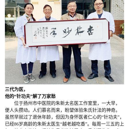
三代为医，
他的“针功夫”解了万家愁
位于扬州市中医院的朱新太名医工作室里，一大早，
便人头攒动。人们慕名而来，盼望体验朱氏针法的神奇。
虽然早就过了退休年龄，但因为身怀医者仁心的“针功夫”，
已经86岁高龄的朱新太医生“越老越吃香”。每周一三五的上