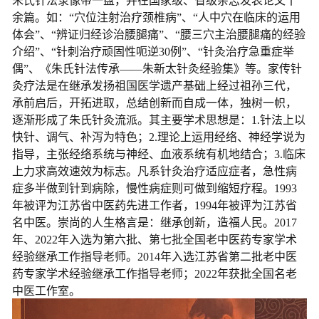
朱氏针法录像带一盘，并在国家级、省级杂志发表论文十
余篇。如：“穴位注射治疗颈椎病”、“人中穴在临床的运用
体会”、“辨证归经诊治腰腿痛”、“腰三穴主治腰腿痛的经验
介绍”、“针刺治疗顽固性呃逆30例”、“针灸治疗急重症举
偶”、《朱氏针法传承——朱新太针灸经验集》等。家传针
灸疗法是在继承发扬祖国医学遗产基础上经过祖孙三代，
承前启后，开拓进取，总结创新而自成一体，独树一帜，
逐渐形成了朱氏针灸流派。其主要学术思想是：1.针法上以
快针、调气、补泻为特色；2.理论上运用经络、神经学说为
指导，主张经络系统与神经、血液系统有机地结合；3.临床
上力求高效速效为标志。凡系针灸治疗适应症者，急性病
症多半做到针到病除，慢性病症则可做到缩短疗程。1993
年被评为江苏省中医药先进工作者，1994年被评为江苏省
名中医。崇尚的人生格言是：继承创新，造福人民。2017
年、2022年入选为第六批、第七批全国老中医药专家学术
经验继承工作指导老师。2014年入选江苏省第二批老中医
药专家学术经验继承工作指导老师；2022年获批全国名老
中医工作室。