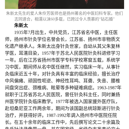
朱新太先生的爱人朱伶芳医师也是扬州著名的中医妇科专家。他们
志同道合，相濡以沫60多载，已跨过令人羡慕的“钻石婚”
朱新太
1935年7月出生，中共党员，江苏省名中医，主任医
师，扬州市针灸学位名誉会长，江苏省、扬州市非物质文
化遗产继承人。朱新太出身针灸世家，自幼从其父朱复林
学医，耳濡目染，1957年于苏北人民医院针灸科进修学习
一年。后在江苏省扬州市医学专科学校寒窗五载，系统学
习中医，期间师从名中医任继然，实习临床一年。从事针
灸临床近五十年，对针灸具有丰富的临床经验，擅长治疗
中风偏瘫、顽固性呃逆、神经性耳鸣、耳聋、失音、腰椎
间盘突出症、颈椎病、眩晕等多种疑难病症。1963-1987年
就职于江苏省苏北人民医院，曾任针灸科主任，同时兼扬
州医学院针灸临床教学。1977年被选入国家援外医疗队，
赴坦桑尼亚工作两余年，期间为该国副总统琼斯进行针灸
治疗，并获得好评。1987-1992年调入扬州市中医院任院
长。在五十余年的临床工作中，先后撰写论文二十余篇及