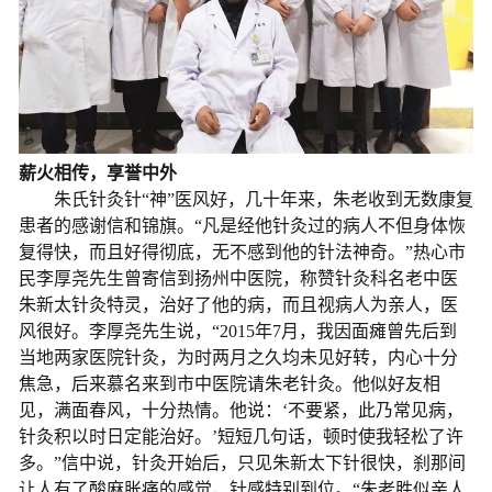
薪火相传，享誉中外
朱氏针灸针“神”医风好，几十年来，朱老收到无数康复
患者的感谢信和锦旗。“凡是经他针灸过的病人不但身体恢
复得快，而且好得彻底，无不感到他的针法神奇。”热心市
民李厚尧先生曾寄信到扬州中医院，称赞针灸科名老中医
朱新太针灸特灵，治好了他的病，而且视病人为亲人，医
风很好。李厚尧先生说，“2015年7月，我因面瘫曾先后到
当地两家医院针灸，为时两月之久均未见好转，内心十分
焦急，后来慕名来到市中医院请朱老针灸。他似好友相
见，满面春风，十分热情。他说：‘不要紧，此乃常见病，
针灸积以时日定能治好。’短短几句话，顿时使我轻松了许
多。”信中说，针灸开始后，只见朱新太下针很快，刹那间
让人有了酸麻胀痛的感觉，针感特别到位。“朱老胜似亲人