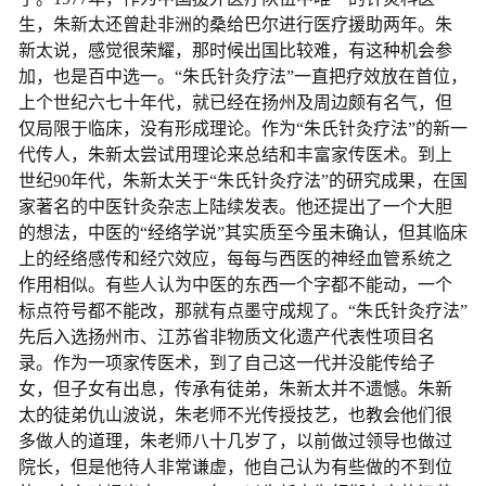
生，朱新太还曾赴非洲的桑给巴尔进行医疗援助两年。朱
新太说，感觉很荣耀，那时候出国比较难，有这种机会参
加，也是百中选一。“朱氏针灸疗法”一直把疗效放在首位，
上个世纪六七十年代，就已经在扬州及周边颇有名气，但
仅局限于临床，没有形成理论。作为“朱氏针灸疗法”的新一
代传人，朱新太尝试用理论来总结和丰富家传医术。到上
世纪90年代，朱新太关于“朱氏针灸疗法”的研究成果，在国
家著名的中医针灸杂志上陆续发表。他还提出了一个大胆
的想法，中医的“经络学说”其实质至今虽未确认，但其临床
上的经络感传和经穴效应，每每与西医的神经血管系统之
作用相似。有些人认为中医的东西一个字都不能动，一个
标点符号都不能改，那就有点墨守成规了。“朱氏针灸疗法”
先后入选扬州市、江苏省非物质文化遗产代表性项目名
录。作为一项家传医术，到了自己这一代并没能传给子
女，但子女有出息，传承有徒弟，朱新太并不遗憾。朱新
太的徒弟仇山波说，朱老师不光传授技艺，也教会他们很
多做人的道理，朱老师八十几岁了，以前做过领导也做过
院长，但是他待人非常谦虚，他自己认为有些做的不到位