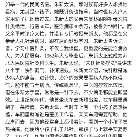
如皋一代的民间名医。朱新太说，那时候有好多人想找她
看病，尤其是小孩子，她既针灸也推拿，当时也有大户人
家用轿子把她请过去。朱新太的父亲朱复林跟随祖母习得
针灸绝活，行医50年，医治病患30余万，被誉为“神针”。而
父亲平时诊疗太忙，并没有专门教授朱新太，他都是在父
亲给人扎针治病时，跟在后面默默学习。朱新太告诉记
者，学习中医针灸，不仅自我保健，更重要的是能治病救
人，为人民服务。1962年大专毕业后，朱新太正式成为苏
北人民医院针灸科医生。朱新太说，“朱氏针灸疗法”最讲求
八个字：快针调气、补泻速效。朱新太介绍，快针就是减
少病人的痛苦，进针快，治疗的效果要看病人能不能得
气，能不能气至病所。传统概念里，中医的疗效比较慢，
但在朱新太手里，常常是一针下去，不少病患都能立即显
效。上世纪60年代，他曾坐火车去新疆出差，在车厢里遇
到了一幕险情。朱新太说，当时车上有一个小孩子高热抽
搐，车厢里就喊谁是医务工作者，某某车厢需要帮助，他
应声而去，因为他经常身上都带着针。看到一个小孩子发
热抽搐，他便给小孩子扎了几针，那孩子马上就平安复苏
了。1977年，作为中国援外医疗队伍中唯一的针灸科医