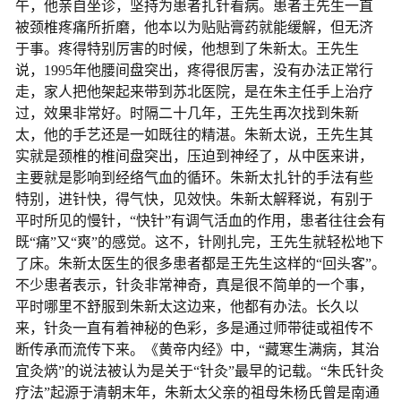
午，他亲自坐诊，坚持为患者扎针看病。患者王先生一直
被颈椎疼痛所折磨，他本以为贴贴膏药就能缓解，但无济
于事。疼得特别厉害的时候，他想到了朱新太。王先生
说，1995年他腰间盘突出，疼得很厉害，没有办法正常行
走，家人把他架起来带到苏北医院，是在朱主任手上治疗
过，效果非常好。时隔二十几年，王先生再次找到朱新
太，他的手艺还是一如既往的精湛。朱新太说，王先生其
实就是颈椎的椎间盘突出，压迫到神经了，从中医来讲，
主要就是影响到经络气血的循环。朱新太扎针的手法有些
特别，进针快，得气快，见效快。朱新太解释说，有别于
平时所见的慢针，“快针”有调气活血的作用，患者往往会有
既“痛”又“爽”的感觉。这不，针刚扎完，王先生就轻松地下
了床。朱新太医生的很多患者都是王先生这样的“回头客”。
不少患者表示，针灸非常神奇，真是很不简单的一个事，
平时哪里不舒服到朱新太这边来，他都有办法。长久以
来，针灸一直有着神秘的色彩，多是通过师带徒或祖传不
断传承而流传下来。《黄帝内经》中，“藏寒生满病，其治
宜灸焫”的说法被认为是关于“针灸”最早的记载。“朱氏针灸
疗法”起源于清朝末年，朱新太父亲的祖母朱杨氏曾是南通