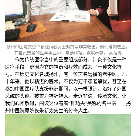
扬州中医院党委书记沈雨春女士对前辈非常敬重，他们爱岗敬业，
在自己热爱的医学事业中，辛勤耕耘，默默奉献。 高蓓摄
作为传统医学当中的重要组成部分，针灸不仅是一种
医疗手段，更因为它的神奇和疗效而成为了一种文化符
号。在历史文化名城扬州，有一位声名远播的老中医，几
十年来，他以精湛的医术，不仅为万千患者解忧，甚至在
参加中国医疗队支援非洲期间，以一根银针，治好了外国
总统的头疼。被誉为神针神人。走近非遗，传承文化，让
我们心怀敬佩，阅读这位有着“针功夫”美称的名中医——扬
州中医院原院长朱新太先生的传奇人生。