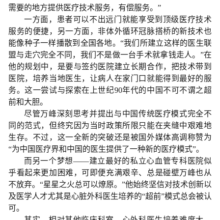
需要的地方提供医疗技术服务，有偿服务。”
一方面，患者可以不出远门就能享受到顶级医疗技术
服务的便捷，另一方面，非体外循环冠脉搭桥的新技术也
能像种子一样播散到全国各地。“我们所建立这样的医生联
盟与走穴完全不同，我们不是做一台手术就拿钱走人。”在
他的规划中，是要与签约医院建立长期合作，把技术带到
医院，培养当地医生，让病人在家门口就能得到最好的服
务。这一尝试与探索在上世纪90年代的中国不可不谓之超
前和大胆。
尽管万峰深刻思考并提出与中国传统医疗模式完全不
同的范式，但终究因为当时政策所限只能在夹缝中艰难地
生存。不过，这一全新的突破还是被国外媒体高调称赞为
“为中国医疗界和中国的医生提供了一种新的医疗模式”。
而另一个梦想——建立最好的私立心血管专科医院似
乎看起来更加困难，可即便充满艰辛、总是碰壁万峰也从
不放弃。“星星之火总可以燎原。”他始终坚信对技术创新以
及医学人才尤其是心脏外科医生培养的“超前”模式总会被认
可。
其实，相对其他临床科室，心外科医生培养难度大、