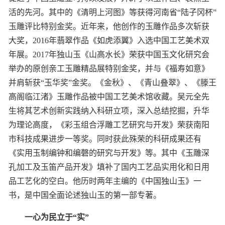
活的先河。其中的《清明上河图》等获得河南省“陆子冈杯”
玉雕评比特别金奖。近年来，他创作的玉雕作品多次斩获
大奖，2016年翡翠作品《如虎添翼》入选中国工艺美术双
年展。2017年独山玉《山高水长》荣获中国玉文化研究会
举办的原创亲工玉雕精品展特别金奖，并与《福寿如意》
并肩斩获“玉华奖”金奖。《金秋》、《青山叠翠》、《滕王
高阁临江渚》玉雕作品被中国工艺美术馆收藏。吴元全先
生将其艺术创新实践纳入科研立项，深入总结挖掘，升华
为理论高度，《彩玉组合浮雕工艺研究与开发》荣获南阳
市科技成果进步一等奖。同时获此殊荣的科研成果还有
《实用玉制编钟和编磬的研究与开发》等。其中《玉雕深
孔加工及玉笛产品开发》填补了国内工艺品实用化和日用
品工艺化的空白。他历时两年主编的《中国独山玉》一
书，是中国全面论述独山玉的第一部专著。
一心为民立于“实”