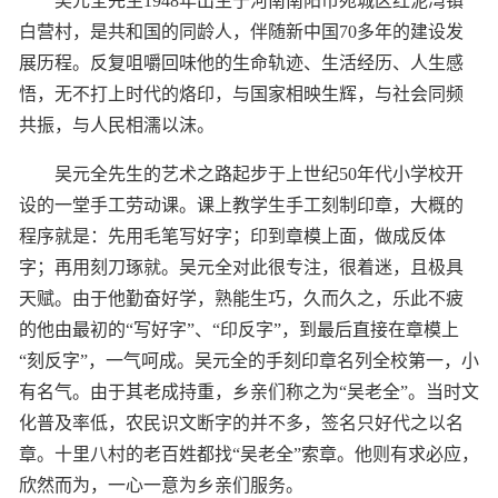
吴元全先生1948年出生于河南南阳市宛城区红泥湾镇
白营村，是共和国的同龄人，伴随新中国70多年的建设发
展历程。反复咀嚼回味他的生命轨迹、生活经历、人生感
悟，无不打上时代的烙印，与国家相映生辉，与社会同频
共振，与人民相濡以沫。
吴元全先生的艺术之路起步于上世纪50年代小学校开
设的一堂手工劳动课。课上教学生手工刻制印章，大概的
程序就是：先用毛笔写好字；印到章模上面，做成反体
字；再用刻刀琢就。吴元全对此很专注，很着迷，且极具
天赋。由于他勤奋好学，熟能生巧，久而久之，乐此不疲
的他由最初的“写好字”、“印反字”，到最后直接在章模上
“刻反字”，一气呵成。吴元全的手刻印章名列全校第一，小
有名气。由于其老成持重，乡亲们称之为“吴老全”。当时文
化普及率低，农民识文断字的并不多，签名只好代之以名
章。十里八村的老百姓都找“吴老全”索章。他则有求必应，
欣然而为，一心一意为乡亲们服务。