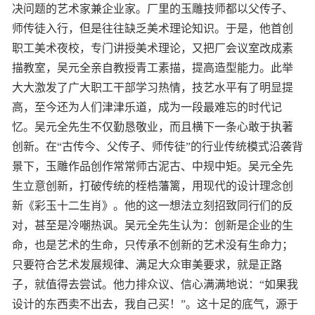
决问题的艺术家兼企业家。厂里的玉雕技师都以父传子、
师传徒入行，但是往往缺乏美术理论知识。于是，他首创
职工美术夜校，专门讲授美术理论，又把厂会议室改成素
描教室，吴元全亲自教授青工素描，提高造型能力。此举
大大激发了广大职工干部学习热情，技艺水平有了明显提
高，至今还为人们津津乐道，成为一段最难忘的时代记
忆。吴元全先生不仅勤恳敬业，而且横下一条心敢于执著
创新。在“古传今、父传子、师传徒”的行业传统模式沿袭背
景下，玉雕作品创作常常师古泥古、中规中矩。吴元全先
生立意创新，打破传统的桎梏藩篱，用现代的设计理念创
新《彩玉十二生肖》。他的这一想法立刻招致同行们的反
对，甚至是冷嘲热讽。吴元全先生认为：创新是企业的生
命，也是艺术的生命，只传承不创新的艺术没有生命力；
只要符合艺术发展规律、满足大众审美要求，就是正路
子，就值得去尝试。他力排众议、信心满满地说：“如果我
设计的东西卖不出去，我自己买！”。这十足的底气，源于