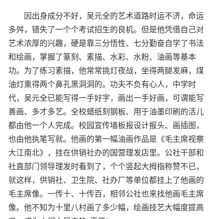
因出身成分不好，吴元全的艺术道路时运不济，命运
多舛，错失了一个个考试招生的良机。但是他凭借自己对
艺术浓厚的兴趣，硬是靠三分悟性、七分勤奋自学了书法
和绘画，掌握了篆刻、素描、水彩、水粉、油画等基本
功。为了练习素描，他常常挑灯夜战，坐得两腿发麻，煤
油灯熏得两个鼻孔黑洞洞的。功夫不负有心人，中学时
代，吴元全已能写得一手好字，画出一手好画，可谓能写
善画、多才多艺。全校蜡纸刻钢板、用于油墨印刷的活儿
都由他一个人完成。校园宣传墙板报设计报头、画插图，
也由他执笔写就。他画的第一幅油画作品是《毛主席视察
大江南北》，挂在供销社办的国营理发店里。公社干部和
社直部门领导理发时看到了，个个竖起大拇指称赞不已，
就这样，供销社、卫生院、社办厂等单位都挂上了他画的
毛主席像。一传十、十传百，相邻公社也来找他画毛主席
像。他不知为十里八村画了多少幅，绘画技艺大幅度提高