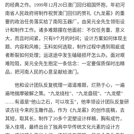
的经典之作。1999年12月20日澳门回归祖国怀抱，年初河
南省人民政府将制作祝贺澳门回归的贺礼《九龙晷》的重
要的政治任务落实给了南阳玉器厂，由吴元全先生领衔设
计和制作工作。诸多难题摆在他面前：不仅任务重、意义
大，而且时间紧，只有9个月的时间；设计方案如何体现主
题、内容和风格；玉料如何选取，制作过程中遇到瑕疵或
者断裂如何处理；运送途中发生磕碰损坏怎么办。面对艰
难险阻，吴元全先生抱定一条信念：一定要保质保时出精
品，把河南人民的心意呈献给澳门。
他和设计团队反复梳理一道道难题，烂熟于心，一遍
遍地揣摩破解之策。“九龙绕柱”、“九龙盘砚”、“九龙壁”
……有道是“他山之石，可以攻玉”，他率领设计团队反复研
读古往今来的玉雕作品，作为《九龙晷》的创作底稿，去
其短，取其长，制作了20多个泥塑设计样稿，胸有成竹，
渐入佳境，最终出台了独具中华传统文化元素的设计方