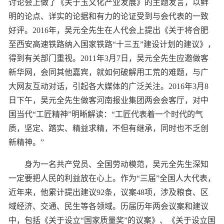
讨论会上做了《关于玉文化产业发展》的主题发言，以鲜
明的论点、详实的论据和有力的论证受到与会代表的一致
好评。2016年，吴元全先生在人代会上提出《关于将合肥
至西安高速铁路纳入国家铁路“十三五”建设计划的建议》，
得到有关部门重视。2011年3月7日，吴元全先生应邀做客
新华网，会同其他嘉宾，就如何破解用工荒的难题，与广
大网友互动对话，引起各大媒体的广泛关注。2016年3月8
日下午，吴元全先生做客河南报业集团两会会客厅，对中
国当代“工匠精神”明晰解读：“工匠代表着一个时代的气
质，坚定、踏实、精益求精，不但有继承，同时也不乏创
新精神。”
身为一名共产党员、全国劳动模范，吴元全先生深知
一定要把人民的利益放在心上。作为“三届”全国人大代表，
近年来，他累计提出建议92条，议案48项，涉及粮食、区
域经济、交通、民生等各领域。历届历年两会议案和建议
中，包括《关于设立“国家质量奖”的议案》、《关于设立国