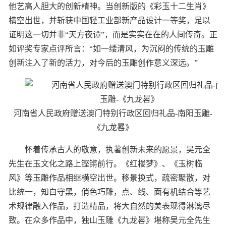
他艺高人胆大的创新精神。当创新版的《彩玉十二生肖》
横空出世，并斩获中国轻工业部新产品设计一等奖，足以
证明这一切并非“天方夜谭”，而是实实在在的人间传奇。正
如评奖专家点评所言：“如一缕清风，为沉闷的传统的玉雕
创新注入了新的活力，对今后的玉雕创作意义深远。”
河南省人民政府赠送澳门特别行政区回归礼品-南阳玉雕-
《九龙晷》
怀着传承古人的敬意，执著创新未来的愿景，吴元全
先生在玉文化之路上铿锵前行。《红楼梦》、《玉树临
风》等玉雕作品相继横空出世。移景换式，疏密聚散，对
比统一，知白守黑，俏色巧雕，点、线、面有机结合等艺
术规律融入作品，打造精品，将大自然的美表现得淋漓尽
致。在众多作品中，独山玉雕《九龙晷》堪称吴元全先生