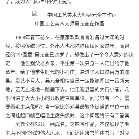
了，成为人们心目中的“王冕”。
中国工艺美术大师吴元全在作画
1968年春节前夕，在家家欢欢喜喜准备过大年的时
候，按照传统习惯，外出人也都陆陆续续回家过年，而曾
经的“小画童”吴元全已20岁了，却做出了一个令人意外的决
定——他告别父老乡亲，平生第一次只身一人走出给了他
童年、给了他学生时代的小村庄，踏进了人口过百万的邓
县。是艺不亏人，吴元全相信自己一定能够闯出一番新天
地，艺无止境地一路画下去。他走遍县里的大街小巷，几
乎问遍了大大小小的县政府直属单位，问号只有一个：需
要画毛主席像吗？当一家比邻邓县最繁华街道的单位一夜
之间挂起四帧巨幅毛主席头像时，这个问题终于有了答案
——吴元全在邓县一画成名。这四幅作品，不仅展现了毛
主席不同时代的伟人风采，下面还用隶书笔体书写了对应