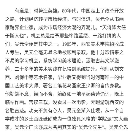
有道是：时势造英雄。80年代，中国走上了改革开放
之路，计划经济转型市场经济。与时俱进，吴元全从书画
家跨界企业家，成为市场经济大潮的弄潮儿。“天将降大任
于斯人也”，机会总是给予那些筚路蓝缕、一路打拼的人
们，吴元全便是其中之一。1985年，西安美术学院招收成
人考生，吴元全毫无悬念地被顺利录取。他十分珍惜来之
不易的学习机会，系统学习美术理论，汲取古典文学滋
养，二十多年的美术实践在此得到系统提升。他师从刘文
西、刘保申等艺术名家，毕业后又得到当时河南唯一的中
国工艺美术大师、著名工笔花鸟画家王少卿的言传身教。
他勤勉不息，锲而不舍，始终如一地早起读诗诵词，晚上
临帖作画。苦读三载，没看过一次电影，无暇游玩西安的
名胜古迹。功夫不负有心人，吴元全渐入佳境，从一个自
学成才的乡土画匠砥砺成为一位独具风格的“学院派”文人画
家，吴元全厂长亦成为名副其实的“吴元全先生”。吴元全先