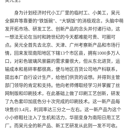
吴元全。
身为计划经济时代小工厂里的临时工、小美工，吴元
全摒弃等靠要的“铁饭碗”、“大锅饭”的消极观念，头脑中萌
发开拓市场、研发工艺、创新产品的念头并付诸行动，这
一想法无论在当时和跨世纪的今天都难能可贵、可圈可
点。吴元全首先去北京、天津、广州考察新产品和市场行
情，回来发现南阳地区下辖13个市区县，拥有1000多万人
口，对彩色玻璃风景匾的需求量很大，但从东北进货，运
输成本和易碎率都很高，便与地区百货公司地产科联系，
提出本厂自行设计生产，给他们供货的设想。并得到主管
部门领导的肯定和支持。他向老师傅取经学习并掌握了丝
网制版和印刷技术，在此基础上做了印刷工艺创新，研发
了九色套印加底色分十次完成的印刷技术。这一新产品每
块售价3.4元，利润率达三分之一左右。这一新产品为这个
小小修鞋社注入了生机和活力，华丽变身为南阳日用工艺
厂。而吴元全的新产品、新工艺研发从此则一发不可收。