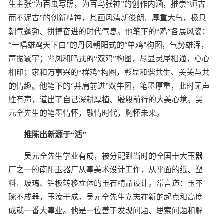
生主张“为百虫写照，为百鸟张神”的创作内涵，推崇“师古
而不泥古”的创新精神，其画风清新俊朗、厚重大气，极具
朝气蓬勃、拼搏奋进的时代气息。他笔下的“鸡”各展风姿：
“一唱雄鸡天下白”的丹凤朝阳式的“单鸡”构图，气势雄浑，
声振寰宇；鸾凤和鸣式的“双鸡”构图，尽显灵犀相通，心心
相印；家和万事兴的“群鸡”构图，彰显和谐共生、美美与共
的情趣。他笔下的“并肩前进”双牛图，笔墨厚重，此时无声
胜有声，道出了自己深耕厚植、殷殷前行的大美心境。吴
元全先生的笔墨情怀，融情时代，胸怀未来。
推陈出新源于“活”
吴元全先生学业有成，被分配到当时的全国十大玉器
厂之一的南阳玉器厂从事美术设计工作，从平面的纸、塑
料、玻璃、铝板转移立体的玉石精品设计。常言道：玉不
琢不成器，玉汝于成。吴元全先生立志在新的起点和高度
成就一番大事业。他是一位善于发现问题、思索问题和解