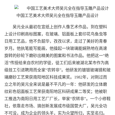
中国工艺美术大师吴元全在指导玉雕产品设计
吴元全从最初在宣纸上创作人像艺术作品，到在塑料
上设计印刷商标图案，在玻璃、铝面板上套印花鸟鱼虫等
日用工艺品，他不负韶华，孜孜以求，走过了美好的青春
岁月。他执笔能写能画，他操起一块玻璃能娴熟地在高速
旋转的砂轮下磨砂出精美的图案和书法作品。他把这一“绝
活”传授给来自农村的学徒，徒工们后来被湖北某市作为高
级技工引进聘用而全家“农转非”。他研发的镀银玻璃镜和玻
璃磨砂工艺荣获南阳地区科技成果奖。1982年，对刚过而
立之年的吴元全来说是最不平凡的一年：他研发的立体磨
纹彩色铝面板工艺荣获南阳地区科研成果二等奖；他被职
工推选为南阳日用工艺厂厂长，举家“农转非”。一个小修鞋
社，依靠走市场、搞创新发展成市级国营大厂，吴元全功
不可没，成为企业的领头羊，实为众望所归，实至名归。