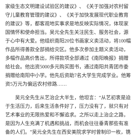
家级生态文明建设试验区的建议》、《关于加强对农村留
守儿童教育管理的建议》、《关于加快发展现代职业教育
的建议》等，都客观地实事求是地反映实际情况，体现家
国情怀和使命担当。吴元全先生关注民生、服务社会，源
于心中有大爱。他组织南阳20位书画家义卖活动，将100幅
作品所得善款全部捐给灾区。他多次参加主题义卖活动，
多幅作品高价售出，所得款项全部通过《南阳晚报》捐赠
给社会。他出资5000多元购买图书，通过南阳共青团市委
捐赠给南阳中小学。他先后资助7名大学生完成学业。他筹
资5万元为偏远农村修路……
吴元全先生从艺治企大半生，他坦言：“从艺初衷是迫
于生活压力，后来生活条件好了，压力没有了，就只有对
艺术事业的无限热爱和不懈追求。之所以走上治企之路，
是因为人生充满了机遇和挑战，而机会往往垂青那些有准
备的人们。”吴元全先生在西安美院求学时曾制印一枚，镌