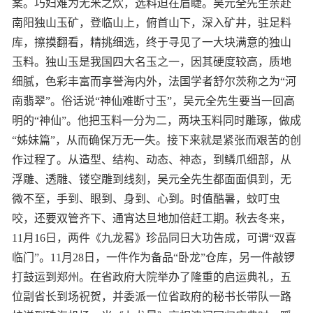
案。巧妇难为无米之炊，选料迫在眉睫。吴元全先生亲赴
南阳独山玉矿，登临山上，俯首山下，深入矿井，驻足料
库，擦摸翻看，精挑细选，终于寻见了一大块满意的独山
玉料。独山玉是我国四大名玉之一，因其硬度较高，质地
细腻，色彩丰富而享誉海内外，法国学者舒尔茨称之为“河
南翡翠”。俗话说“神仙难断寸玉”，吴元全先生要当一回高
明的“神仙”。他把玉料一分为二，两块玉料同时雕琢，做成
“姊妹篇”，从而确保万无一失。接下来就是紧张而艰苦的创
作过程了。从造型、结构、动态、神态，到鳞爪细部，从
浮雕、透雕、镂空雕到线刻，吴元全先生都面面俱到，无
微不至，手到、眼到、身到、心到。时值酷暑，蚊叮虫
咬，还要双管齐下、通宵达旦地加倍赶工期。秋去冬来，
11月16日，两件《九龙晷》珍品同日大功告成，可谓“双喜
临门”。11月28日，一件作为备品“卧龙”仓库，另一件敲锣
打鼓运到郑州。在省政府大院举办了隆重的启运典礼，五
位副省长到场祝贺，并委派一位省政府的秘书长带队一路