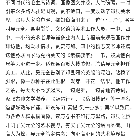
不同时代的毛主席诗词。画像图文并茂，大气磅礴，一时
引来众多路人驻足围观，赞不绝口，一度轰动了邓县美术
界。邓县人家喻户晓，都知道南阳来了一位“小画匠”，名字
叫吴元全。县电影院、文化馆的美术工作人员，一中、四
中、一小的美术老师等诸多业内人士专程前来观看画作并
拜访他，均爱才惜才，赞赏有加。四中的杨志安老师还赠
送他苏联画家马克西莫夫的《素描教学》一书，鼓励他百
尺竿头更进一步。适逢县百货大楼装修，聘请吴元全担任
美工。从此，吴元全告别了邓县蒲公英般的漂泊，站稳了
脚跟，像一颗种子在此生根、发芽、开花、结果。他工作
之余，每天天不亮就起床，一边跑步，一边背诵古诗词，
汲取古典文学滋养，《琵琶行》、《岳阳楼记》等一些名
篇都能熟练背诵。每晚练习“素描”到十点多；再学以致用，
为各色人群素描画像。读万卷书不如行万里路，邓县之旅
开阔了吴元全的艺术视野，夯实了吴元全的绘画基础。山
高人为峰，吴元全笃定信念：向更高更远的艺术境界攀