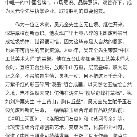
中唯一的“中国名牌”。市场意识、品牌意识，双管齐下，成
为吴元全先生执掌企业、取得胜利的重要秘笈。
作为一位艺术家，吴元全先生艺无止境、继往开来，
深耕厚植创新意识。他发现厂里七零八碎的玉雕废料被当
成垃圾扔掉，觉得很可惜，因为这毕竟是大自然的恩赐，
也是不可再生的宝贵资源。2006年，吴元全先生荣获“中国
工艺美术大师”的美誉。他在五台山参加全国工艺美术师大
会时，登临五台胜境，放眼千山万壑，层峦叠嶂，叹为观
止之余，不禁触景生情，灵机一动：何不把这万千造化、
万紫千红的彩玉碎屑“泼墨”组合成画，以天然之玉描绘自然
之境，岂不浑然天成！仿佛石涛先生“搜尽奇峰打草稿”，犹
如刘海粟先生“十上黄山，胸有丘壑”，吴元全先生赋予玉石
边角废料新的生命，一幅幅彩玉组合浮雕作品跃然眼前：
《清明上河图》、《洛阳龙门石窟》和《黄河母亲》等。
此项宝玉组合浮雕创新艺术，变废为宝，化腐朽为神奇，
促进了中国玉雕业可持续发展，开辟了以玉作画、装点生