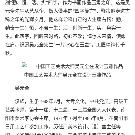
刻“勤、恒、活、实”四字，作为书画作品压角之印。这是吴
元全先生从艺从企、做人做事的“四字箴言”，鞭策他走进古
稀之年的光辉岁月。他这样诠释自己的人生座右铭：勤，
勤奋一生；恒，不舍一生；活，创新一生；实，务实一
生。此四字，回眸来时路，初心不改；憧憬未来情，使命
在肩。祝愿吴元全先生“一片冰心在玉壶”，工匠精神传千
秋。
中国工艺美术大师吴元全在设计玉雕作品
吴元全
汉族，生于1948年7月，大专文化，中共党员，高级工
艺美术师，第十一届、十二届、十三届全国人大代表，南
阳市美术家协会主席。1971年10月至1985年8月，在南阳市
日用工艺厂参加工作，历任厂美术设计、设计室主任等