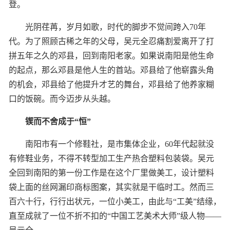
登。
光阴荏苒，岁月如歌，时代的脚步不觉间跨入70年
代。为了照顾古稀之年的父母，吴元全忍痛割爱离开了打
拼五年之久的邓县，回到南阳老家。如果说南阳是他生命
的起点，那么邓县是他人生的首站。邓县给了他崭露头角
的机会，邓县给了他提升才艺的舞台，邓县给了他养家糊
口的饭碗。而今迈步从头越。
锲而不舍成于“恒”
南阳市有一个修鞋社，是市集体企业，60年代起就没
有修鞋业务，不得不转型加工生产热合塑料包装袋。吴元
全回到南阳的第一份工作是在这个厂里做美工，设计塑料
袋上面的丝网漏印商标图案，其实就是干临时工。然而三
百六十行，行行出状元，一位小美工，由此与“工美”结缘，
直至成就了一位不折不扣的“中国工艺美术大师”级人物——