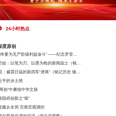
24小时热点
深度原创
​ “始终要为无产阶级利益奋斗” ——纪念罗登贤同志诞辰120周年
李竹如：以笔为刃、以墨为枪的新闻战士（铭记历史 缅怀先烈·抗日英雄）
吴焜：威震日寇的新四军“虎将”（铭记历史 缅怀先烈·抗日英雄）
近平的乡土情
“两创”中赓续中华文脉
除阻碍创新之“墙”
觉服从全局 完善宏观调控
聚起昂扬奋进的洪流（评论员观察）