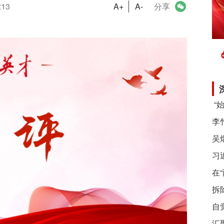
:13
A+
A-
分享
习
在
拆
自
汇