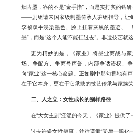
烟古墨，靠的不是“金手指”，而是实打实的钻
——剧组请来国家级制墨传承人驻组指导，让
李祯双手浸染墨色、脸上挂着灰黑的墨迹、一
墨”，而是“这个人能不能扛过去”。非遗技艺就
更为精妙的是，《家业》将墨业商战与家
场、争配方、争商号声誉，内部争话语权、争
向“家业”这一核心命题。正如剧中那句掷地有声
在于它本身，更在于它承载的技艺传承与家族
二、人之立：女性成长的别样路径
在“大女主剧”泛滥的今天，《家业》提供
过去许多女性叙事，往往遵循“受辱—黑化