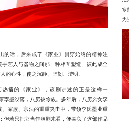
寒
为
出的话，后来成了《家业》贯穿始终的精神注
统手艺人与器物之间那一种相互塑造、彼此成全
砺人的心性，使之沉静、坚韧、澄明。
奇艺热播的《家业》，该剧讲述的正是这样一
世家李墨没落，八房被除族。多年后，八房幺女李
战、家族、宗法的重重夹击中，带领李氏墨业重
事；但若只把它当作爽剧来看，便辜负了这部作品