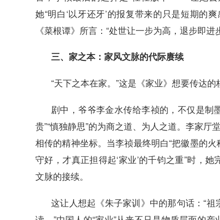
她“明白‘以牙还牙’的报复带来的只是短期的
《菜根谭》所言：“处世让一步为高，退步即进
三、家之本：家风文脉的代际赓续
“天下之本在家。”这是《家业》想要传达的
剧中，爷爷李金水传给李祯的，不仅是制墨
贵”“慎独静思”的为商之道、为人之道。李家厅
相传的精神坐标。当李祯最终明白“把徽墨的火
守好，才真正担得起‘家业’的千钧之重”时，
文脉的接续。
这让人想起《朱子家训》中的那句话：“祖
读。”中国人的“家业”从来不只是物质层面的