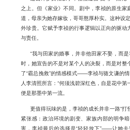
之上。但《家业》不同。剧中，李祯的原生家
道，母亲为她存嫁妆，哥哥憨厚朴实。这种设定
外珍贵。它赋予李祯的行事逻辑以正向的驱动
与责任。
“我与田家的婚事，并非他田家不娶，而是
时，她宣告的不是对某个人的决裂，而是对整
了“霸总挽救”的情感模式——李祯与骆文谦的情
人李清照所言：“何须浅碧深红色，自是花中第
便是那墨中第一流。
更值得玩味的是，李祯的成长并非一路“打怪
紧张感：政治环境的剧变、家族内部的明争暗
害，李祯最后的选择是“轻轻放下”——让她