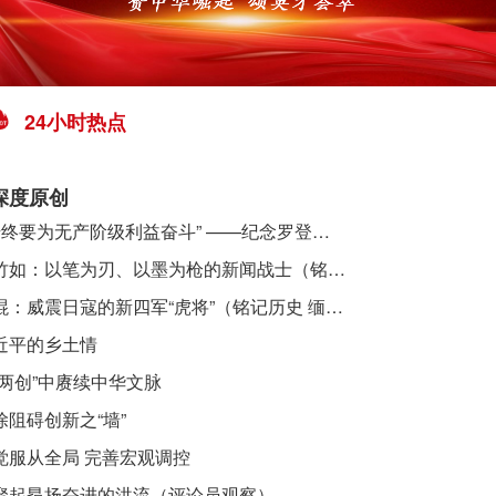
24小时热点
深度原创
​ “始终要为无产阶级利益奋斗” ——纪念罗登贤同志诞辰120周年
李竹如：以笔为刃、以墨为枪的新闻战士（铭记历史 缅怀先烈·抗日英雄）
吴焜：威震日寇的新四军“虎将”（铭记历史 缅怀先烈·抗日英雄）
近平的乡土情
“两创”中赓续中华文脉
除阻碍创新之“墙”
觉服从全局 完善宏观调控
聚起昂扬奋进的洪流（评论员观察）