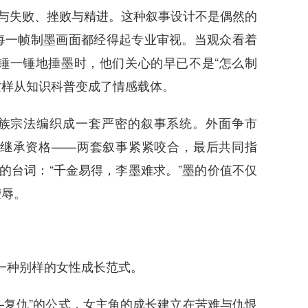
研与失败、挫败与精进。这种叙事设计不是偶然的
每一帧制墨画面都经得起专业审视。当观众看着
锤一锤地捶墨时，他们关心的早已不是“怎么制
这样从知识科普变成了情感载体。
族宗法编织成一套严密的叙事系统。外面争市
继承资格——两套叙事紧紧咬合，最后共同指
的台词：“千金易得，李墨难求。”墨的价值不仅
荣辱。
了一种别样的女性成长范式。
—复仇”的公式，女主角的成长建立在苦难与仇恨