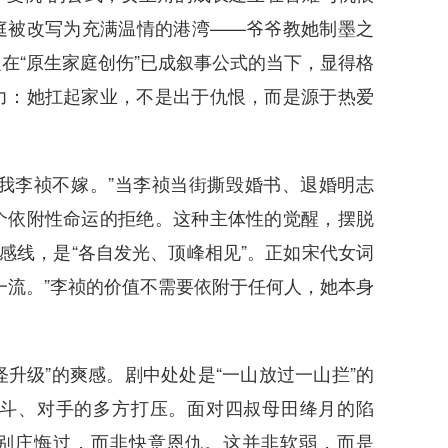
庭被改写为充满温情的港湾——爷爷教她制墨之
在“原生家庭创伤”已成叙事公式的当下，显得格
力：她扛起家业，不是出于仇恨，而是源于热爱
我李祯不嫁。”当李祯当街撕毁婚书、退婚明志
个依附性命运的拒绝。这种主体性的觉醒，摆脱
感线，是“各自发光、顶峰相见”。正如宋代女词
一流。”李祯的价值不需要依附于任何人，她本身
升级”的爽感。剧中处处是“一山放过一山拦”的
斗、对手的多方打压。面对四叔母田绛月的陷
去别庄悔过，而非快意恩仇。这并非软弱，而是