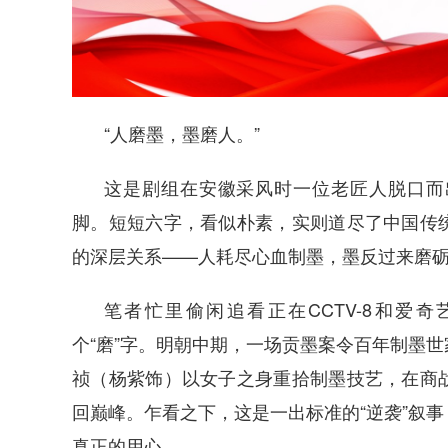
“人磨墨，墨磨人。”
这是剧组在安徽采风时一位老匠人脱口而
脚。短短六字，看似朴素，实则道尽了中国传
的深层关系——人耗尽心血制墨，墨反过来磨
笔者忙里偷闲追看正在CCTV-8和爱
个“磨”字。明朝中期，一场贡墨案令百年制墨
祯（杨紫饰）以女子之身重拾制墨技艺，在商
回巅峰。乍看之下，这是一出标准的“逆袭”叙
真正的用心。