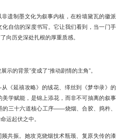
以非遗制墨文化为叙事内核，在粉墙黛瓦的徽派
文化自信的深度书写。它让我们看到，当一门手
有了向历史深处扎根的厚重质感。
展示的背景”变成了“推动剧情的主角”。
—从《延禧攻略》的绒花、缂丝到《梦华录》的
的美学赋能，是锦上添花，而非不可抽离的叙事
墨的三十六道核心工序——烧烟、合胶、捣杵、
的命运起伏之中。
同频共振。她攻克烧烟技术瓶颈、复原失传的漆