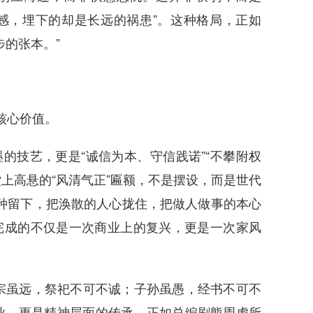
爽感，埋下的却是长远的祸患”。这种格局，正如
步的张本。”
核心价值。
的技艺，更是“诚信为本、守信践诺”“不攀附权
堂上高悬的“风清气正”匾额，不是摆设，而是世代
种留下，把涣散的人心拢住，把做人做事的本心
她完成的不仅是一次商业上的复兴，更是一次家风
宗虽远，祭祀不可不诚；子孙虽愚，经书不可不
产业，更是精神层面的传承。正如总编剧熊周虎所