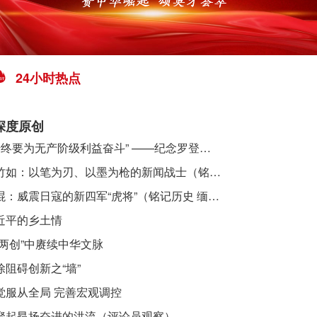
24小时热点
深度原创
​ “始终要为无产阶级利益奋斗” ——纪念罗登贤同志诞辰120周年
李竹如：以笔为刃、以墨为枪的新闻战士（铭记历史 缅怀先烈·抗日英雄）
吴焜：威震日寇的新四军“虎将”（铭记历史 缅怀先烈·抗日英雄）
近平的乡土情
“两创”中赓续中华文脉
除阻碍创新之“墙”
觉服从全局 完善宏观调控
聚起昂扬奋进的洪流（评论员观察）