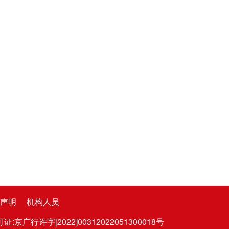
声明
机构人员
广行许字[2022]00312022051300018号