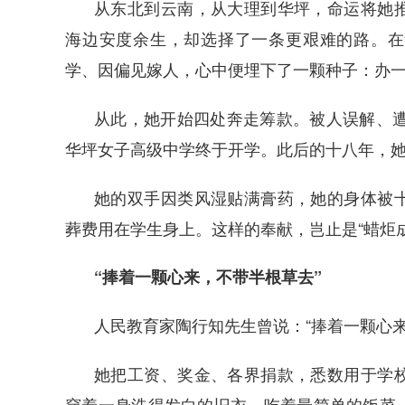
从东北到云南，从大理到华坪，命运将她
海边安度余生，却选择了一条更艰难的路。在
学、因偏见嫁人，心中便埋下了一颗种子：办
从此，她开始四处奔走筹款。被人误解、遭
华坪女子高级中学终于开学。此后的十八年，
她的双手因类风湿贴满膏药，她的身体被
葬费用在学生身上。这样的奉献，岂止是“蜡炬
“捧着一颗心来，不带半根草去”
人民教育家陶行知先生曾说：“捧着一颗心
她把工资、奖金、各界捐款，悉数用于学
穿着一身洗得发白的旧衣，吃着最简单的饭菜