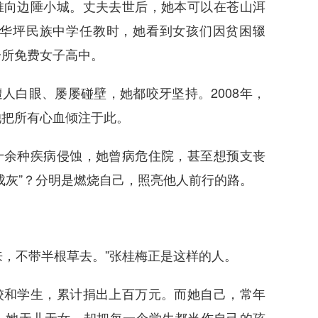
推向边陲小城。丈夫去世后，她本可以在苍山洱
华坪民族中学任教时，她看到女孩们因贫困辍
一所免费女子高中。
人白眼、屡屡碰壁，她都咬牙坚持。2008年，
她把所有心血倾注于此。
十余种疾病侵蚀，她曾病危住院，甚至想预支丧
成灰”？分明是燃烧自己，照亮他人前行的路。
来，不带半根草去。”张桂梅正是这样的人。
校和学生，累计捐出上百万元。而她自己，常年
。她无儿无女，却把每一个学生都当作自己的孩