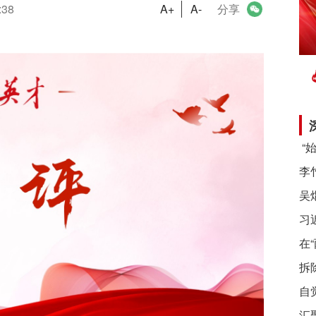
:38
A+
A-
分享
习
在
拆
自
汇