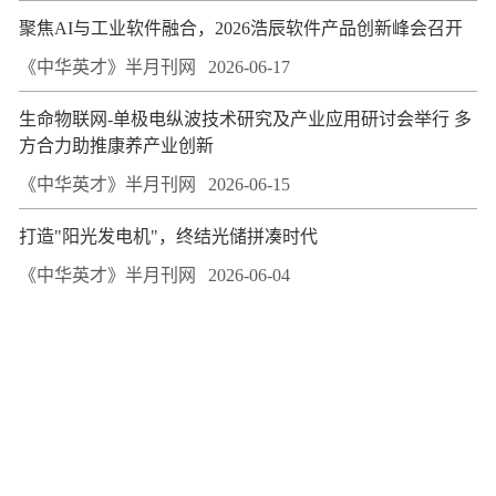
聚焦AI与工业软件融合，2026浩辰软件产品创新峰会召开
《中华英才》半月刊网
2026-06-17
生命物联网-单极电纵波技术研究及产业应用研讨会举行 多
方合力助推康养产业创新
《中华英才》半月刊网
2026-06-15
打造"阳光发电机"，终结光储拼凑时代
《中华英才》半月刊网
2026-06-04