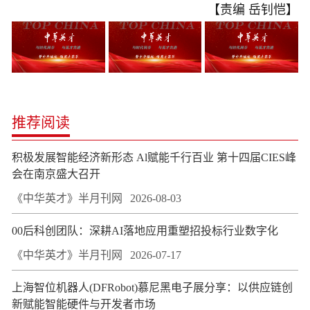
【责编 岳钊恺】
推荐阅读
积极发展智能经济新形态 Al赋能千行百业 第十四届CIES峰
会在南京盛大召开
《中华英才》半月刊网
2026-08-03
00后科创团队：深耕AI落地应用重塑招投标行业数字化
《中华英才》半月刊网
2026-07-17
上海智位机器人(DFRobot)慕尼黑电子展分享：以供应链创
新赋能智能硬件与开发者市场