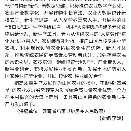
“创”与构建“新”。新数据思维，积极推进农业数字产业化、
农业产业数字化，开展作物生长算法、农业大数据统计新
模式等；新生产思路，从人畜营养需求入手，开展养殖业
“蛋白质”工程生产供给试点，利用“大食物观”构建多元化食
物供给体系；新生产工具，着力从传统农业的“人畜劳作”进
化为“机器换人”，农机装备补短板，推广山区丘陵专用小型
农机，利用现代设施农业拓展农业生产边际；新人才体
系，推动传统农民向更高素质劳动者跃升，加强存量农民
的意识引导、农技培训，继续培育“领头雁”、产业带头人；
新种业研合，积极发展种业科研创新，发挥土地优势引入
国家种业阵型企业，开展“校企农”种业研发合作。
把高质量生产发展作为山区农业的核心，不断将“高寒
旱”的农业发展劣势转变为发展绿色高质量农业优势，全力
在乡村振兴的大道上走出一条具有山区特色的农业新质生
产力发展路子。
（供稿单位：云南省巧家县炉房乡人民政府）
【责编 李媛】