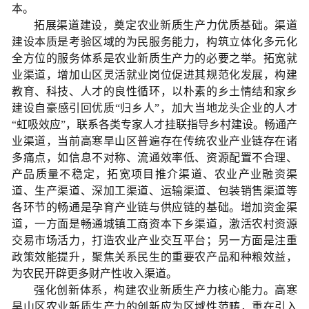
本。
拓展渠道建设，奠定农业新质生产力优质基础。渠道
建设本质是考验区域的为民服务能力，构筑立体化多元化
全方位的服务体系是农业新质生产力的必要之举。拓宽就
业渠道，增加山区灵活就业岗位促进其规范化发展，构建
教育、科技、人才的良性循环，以朴素的乡土情结和家乡
建设自豪感引回优质“归乡人”，加大当地龙头企业的人才
“虹吸效应”，联系各类专家人才挂联指导乡村建设。畅通产
业渠道，当前高寒旱山区普遍存在传统农业产业链存在诸
多痛点，如信息不对称、流通效率低、资源配置不合理、
产品质量不稳定，拓宽项目推介渠道、农业产业融资渠
道、生产渠道、深加工渠道、运输渠道、包装销售渠道等
各环节的畅通是孕育产业链与供应链的基础。增加资金渠
道，一方面是畅通城镇工商资本下乡渠道，激活农村资源
交易市场活力，打造农业产业交互平台；另一方面是注重
政策效能提升，聚焦关系民生的重要农产品和种粮效益，
为农民开辟更多财产性收入渠道。
强化创新体系，构建农业新质生产力核心能力。高寒
旱山区农业新质生产力的创新应为区域性范畴，重在引入