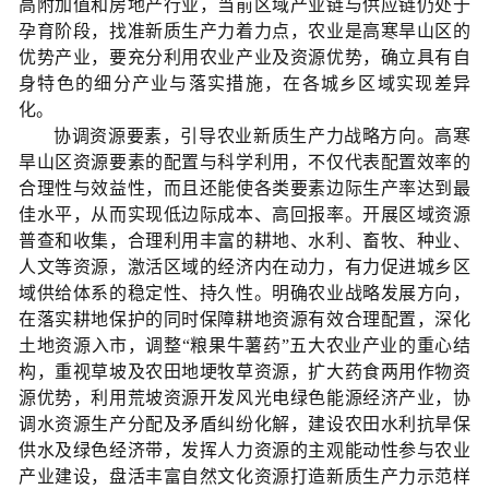
高附加值和房地产行业，当前区域产业链与供应链仍处于
孕育阶段，找准新质生产力着力点，农业是高寒旱山区的
优势产业，要充分利用农业产业及资源优势，确立具有自
身特色的细分产业与落实措施，在各城乡区域实现差异
化。
协调资源要素，引导农业新质生产力战略方向。高寒
旱山区资源要素的配置与科学利用，不仅代表配置效率的
合理性与效益性，而且还能使各类要素边际生产率达到最
佳水平，从而实现低边际成本、高回报率。开展区域资源
普查和收集，合理利用丰富的耕地、水利、畜牧、种业、
人文等资源，激活区域的经济内在动力，有力促进城乡区
域供给体系的稳定性、持久性。明确农业战略发展方向，
在落实耕地保护的同时保障耕地资源有效合理配置，深化
土地资源入市，调整“粮果牛薯药”五大农业产业的重心结
构，重视草坡及农田地埂牧草资源，扩大药食两用作物资
源优势，利用荒坡资源开发风光电绿色能源经济产业，协
调水资源生产分配及矛盾纠纷化解，建设农田水利抗旱保
供水及绿色经济带，发挥人力资源的主观能动性参与农业
产业建设，盘活丰富自然文化资源打造新质生产力示范样