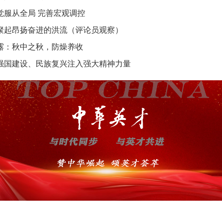
觉服从全局 完善宏观调控
聚起昂扬奋进的洪流（评论员观察）
露：秋中之秋，防燥养收
强国建设、民族复兴注入强大精神力量