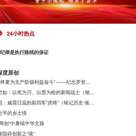
24小时热点
纪律是执行路线的保证
深度原创
​ “始终要为无产阶级利益奋斗” ——纪念罗登贤同志诞辰120周年
李竹如：以笔为刃、以墨为枪的新闻战士（铭记历史 缅怀先烈·抗日英雄）
吴焜：威震日寇的新四军“虎将”（铭记历史 缅怀先烈·抗日英雄）
近平的乡土情
“两创”中赓续中华文脉
除阻碍创新之“墙”