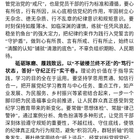
管党治党的“戒尺”，也是党员干部的行为标准和遵循，要心
有所信，行有所因，从心底相信党纪的作用，牢固树立心
无杂念、德无杂质、行不乱章的纪律意识和规矩意识。要
时刻保持如履薄冰、如临深渊的谨慎，练就“任凭风浪起，
稳坐钓鱼台”的强大定力，把纪律约束作为践行入党誓言的
“守护盾”，做到心有所畏、言有所戒、行有所止，始终以
“清醒的认知”铺就“清澈的底色”，不辜负组织期盼、人民期
待。
砥砺琢磨、履践致远，以“不破楼兰终不还”的“笃行”
状态，答好“守纪正行”实干卷。
理论的价值在于指导实
践，学习的目的全在于运用。要坚持学思用贯通、知信行
合一，把开展党纪学习教育与中心任务、重点工作，如产
业发展、为民服务、乡村振兴等紧密结合起来，一步一个
脚印把为民造福事业向前推进，让人民群众真正感受到党
纪学习教育带来的新变化。要常做“思想体检”、常敲“律己
警钟”，通过案例分析、角色扮演等多种形式，让党员干部
深刻体验遵守规矩的重要性，不越红线、守住底线，使铁
的纪律真正成为行为规范，避免“积羽沉舟，群轻折轴”的现
象发生。要杜绝学用结合“纸上谈兵”，经常对标党规党纪，