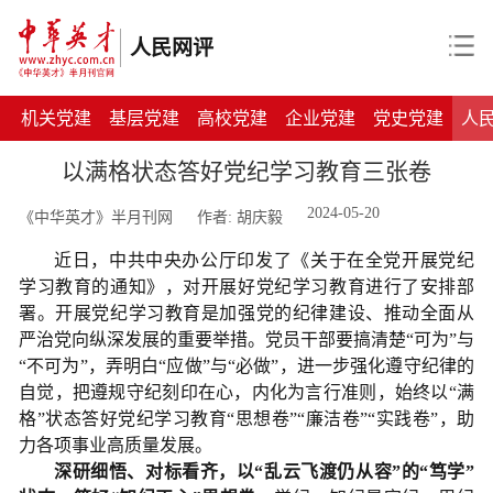
人民网评
机关党建
基层党建
高校党建
企业党建
党史党建
人
以满格状态答好党纪学习教育三张卷
2024-05-20
《中华英才》半月刊网
作者: 胡庆毅
近日，中共中央办公厅印发了《关于在全党开展党纪
学习教育的通知》，对开展好党纪学习教育进行了安排部
署。
开展党纪学习教育是加强党的纪律建设、推动全面从
严治党向纵深发展的重要举措。党员干部
要搞清楚
“可为”与
“不可为”，弄明白“应做”与“必做”，
进一步
强化遵守纪律的
自觉，把遵规守纪刻印在心，内化为言行准则
，
始终以
“满
格”状态答好党纪学习教育“思想卷”“廉洁卷”“实践卷”，助
力各项事业高质量发展。
深研细悟、对标看齐，以“乱云飞渡仍从容”的“笃学”