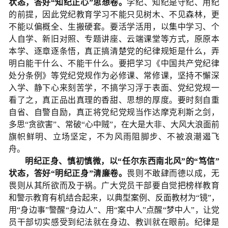
状态，答好“知纪正心”思想卷。
学纪、知纪是守纪、用纪
的前提，因此党纪教育学习不能只见树木、不见森林，更
不能以偏概全、生搬硬套。要活学活用，以集中学习、个
人自学、新旧对照、专题讲座、云端课堂等方式，原原本
本学、逐章逐条悟，真正搞清楚党的纪律规矩是什么，弄
明白能干什么、不能干什么。要把学习《中国共产党纪律
处分条例》等党纪党规作为必修课、常修课，坚持不懈深
入学、静下心来刻苦学，不搞学习浮于表面、党纪党规一
看了之，真正品出真理的香甜、思想的厚度。要时刻自重
自省、自警自励，真正将党纪党规当作达摩克利斯之剑，
多思“贪欲害”、常破“心中贼”，在大是大非、大风大浪面前
旗帜鲜明、立场坚定，不为风雨阻脚步、不被浪潮遏飞
舟。
明纪正身、慎初慎微，以“任尔东西南北风”的“笃信”
状态，答好“明纪正身”清廉卷。
畏则不敢肆而德以成，无
畏则从其所欲而及于祸。广大党员干部要自觉把榜样教育
和警示教育有机结合起来，以典型案例、反面教材为“镜”，
用“身边事”警醒“身边人”、用“案中人”点醒“梦中人”，让党
员干部切实感受到纪法就在身边、教训就在眼前。纪律是