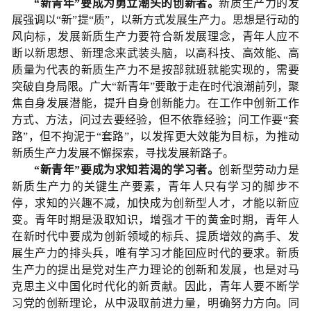
“新青年”要成为勇立潮头的创新者。
新质生产力的发
展强调以“新”提“质”，以新方式发展生产力。思想是行动的
风向标，发展新质生产力要符合新发展理念，青年人应不
断以新思想、新理念来武装头脑，以高科技、高效能、高
质量为代表的新质生产力不是按部就班就能实现的，需要
突破自身局限。广大“新青年”要敢于走在时代浪潮前列，聚
焦自身发展潜能，提升自身创新能力。在工作中创新工作
方式、方法，问过去要经验，但不依靠经验；问工作要“套
路”，但不拘泥于“套路”，以发挥更大效能为目标，为推动
新质生产力发展不懈探索，寻找发展新路子。
“新青年”要成为求知若渴的学习者。
创新型劳动力是
新质生产力的关键生产要素，青年人只有学习的脚步不
停，求知的兴趣不减，加快成为创新型人才，才能以新应
变。青年时期是汲取知识，增强才干的黄金时期，青年人
在新时代中要成为创新领域的标兵、提质增效的高手、发
展生产力的排头兵，唯有学习才能回应时代的要求。新质
生产力的提出是党对生产力理论的创新和发展，也是对马
克思主义中国化时代化的新贡献。因此，青年人要不断学
习党的创新理论，从中汲取前进力量，明确努力方向。同