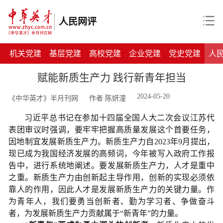
人民网评
机关党建
基层党建
高校党建
企业党建
党史党建
人
赋能新质生产力 践行新青年担当
2024-05-20
《中华英才》半月刊网
作者:陈妍潼
习近平总书记在参加十四届全国人大二次会议江苏代
表团审议时强调，要牢牢把握高质量发展这个首要任务
，
因地制宜发展新质生产力
。新质生产力自
2023
年
9
月提出，
现已成为
我
国
经济
发展的高频词，今年
被
写入政府工作报
告中，进行系统地阐述。要发展新质生产力，人才是重中
之重
。新质生产力由创新起主导作用，创新的实现必须依
靠人的作用，因此人才是发展新质生产力的关键力量。作
为青年人，我们要勇当创新者、勤为学习者、争做奋斗
者，为发展新质生产力贡献属于
“新青年”的力量。