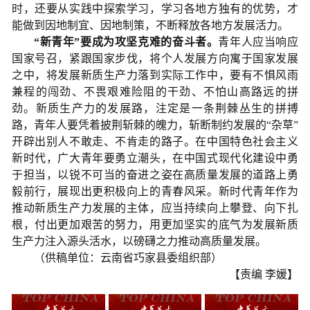
时，还要从实践中探索学习，学习各地方独有的优势，才
能做到因地制宜、因地制策，不断释放各地方发展活力。
“新青年”要成为攻坚克难的奋斗者。
青年人应当响应
国家号召，紧跟国家步伐，将个人发展方向寓于国家发展
之中，将发展新质生产力落到实际工作中，要有不惧风雨
兼程的闯劲、不畏艰难险阻的干劲、不怕山高路远的拼
劲。新质生产力的发展路，注定是一条荆棘丛生的拼搏
路，青年人要凭着披荆斩棘的魄力，斩断制约发展的“杂草”
开辟出别人不敢走、不肯走的路子。在中国特色社会主义
新时代，广大青年要勇立潮头，在中国式现代化建设中勇
于担当，以锐不可当的奋进之姿在高质量发展的道路上勇
毅前行，展现出更积极向上的青春风采。新时代青年作为
推动新质生产力发展的主体，应当持续向上攀登、向下扎
根，付出更加艰苦的努力，用更加坚实的底气为发展新质
生产力注入源头活水，以磅礴之力推动高质量发展。
（供稿单位：云南省巧家县委组织部）
【责编 李媛】