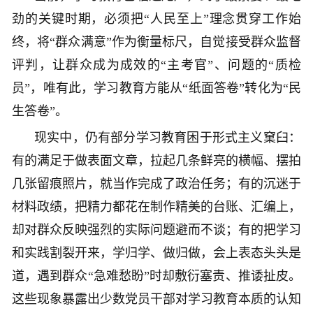
劲的关键时期，必须把“人民至上”理念贯穿工作始
终，将“群众满意”作为衡量标尺，自觉接受群众监督
评判，让群众成为成效的“主考官”、问题的“质检
员”，唯有此，学习教育方能从“纸面答卷”转化为“民
生答卷”。
现实中，仍有部分学习教育困于形式主义窠臼：
有的满足于做表面文章，拉起几条鲜亮的横幅、摆拍
几张留痕照片，就当作完成了政治任务；有的沉迷于
材料政绩，把精力都花在制作精美的台账、汇编上，
却对群众反映强烈的实际问题避而不谈；有的把学习
和实践割裂开来，学归学、做归做，会上表态头头是
道，遇到群众“急难愁盼”时却敷衍塞责、推诿扯皮。
这些现象暴露出少数党员干部对学习教育本质的认知